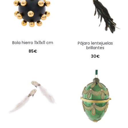
bola hierro 11x11x11 cm
pájaro lentejuelas
brillantes
85
€
30
€