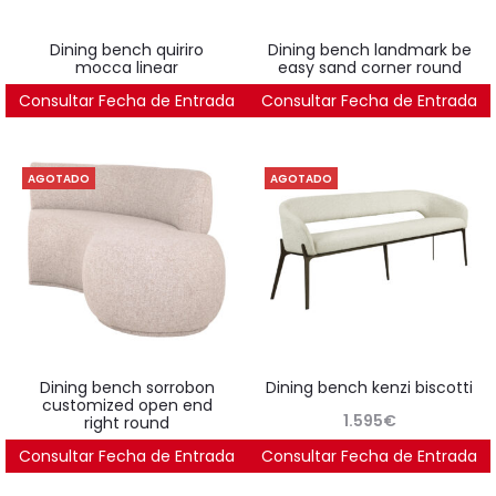
dining bench quiriro
dining bench landmark be
mocca linear
easy sand corner round
Consultar Fecha de Entrada
1.546
€
Consultar Fecha de Entrada
1.997
€
AGOTADO
AGOTADO
dining bench sorrobon
dining bench kenzi biscotti
customized open end
1.595
€
right round
Consultar Fecha de Entrada
2.439
€
Consultar Fecha de Entrada