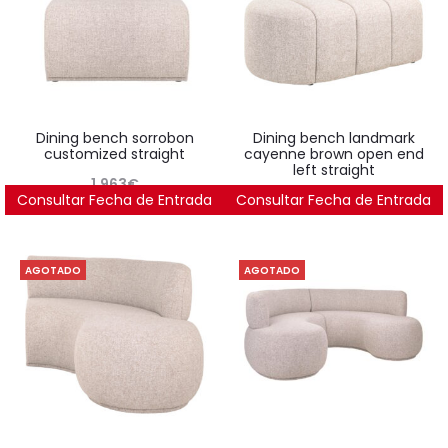
dining bench sorrobon
dining bench landmark
customized straight
cayenne brown open end
left straight
1.963
€
Consultar Fecha de Entrada
Consultar Fecha de Entrada
1.805
€
AGOTADO
AGOTADO