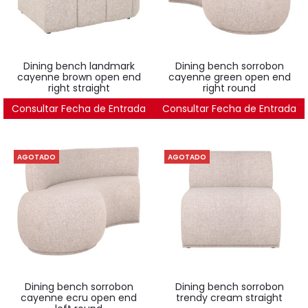
dining bench landmark
dining bench sorrobon
cayenne brown open end
cayenne green open end
right straight
right round
Consultar Fecha de Entrada
1.805
€
Consultar Fecha de Entrada
2.439
€
AGOTADO
AGOTADO
dining bench sorrobon
dining bench sorrobon
cayenne ecru open end
trendy cream straight