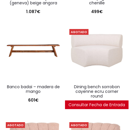
(geneva) beige angora
chenille
1.087
€
499
€
AGOTADO
banco badai – madera de
dining bench sorrobon
mango
cayenne ecru corner
round
601
€
Consultar Fecha de Entrada
2.219
€
AGOTADO
AGOTADO