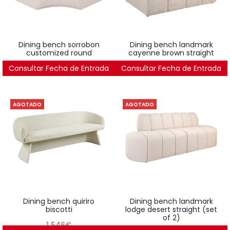
dining bench sorrobon
dining bench landmark
customized round
cayenne brown straight
Consultar Fecha de Entrada
2.219
€
Consultar Fecha de Entrada
1.551
€
AGOTADO
AGOTADO
dining bench quiriro
dining bench landmark
biscotti
lodge desert straight (set
of 2)
1.546
€