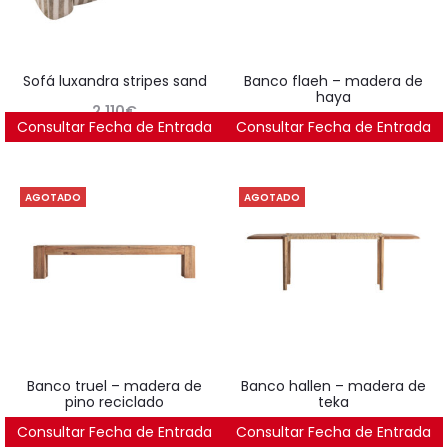
sofá luxandra stripes sand
banco flaeh – madera de
haya
2.110
€
Consultar Fecha de Entrada
Consultar Fecha de Entrada
438
€
AGOTADO
AGOTADO
banco truel – madera de
banco hallen – madera de
pino reciclado
teka
Consultar Fecha de Entrada
522
€
Consultar Fecha de Entrada
699
€