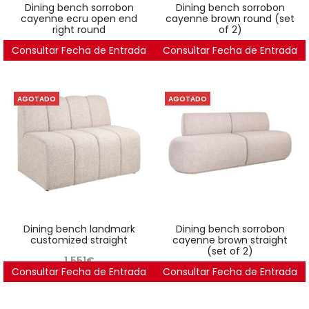
dining bench sorrobon
dining bench sorrobon
cayenne ecru open end
cayenne brown round (set
right round
of 2)
Consultar Fecha de Entrada
2.439
€
Consultar Fecha de Entrada
5.288
€
AGOTADO
AGOTADO
dining bench landmark
dining bench sorrobon
customized straight
cayenne brown straight
(set of 2)
1.551
€
Consultar Fecha de Entrada
Consultar Fecha de Entrada
3.676
€