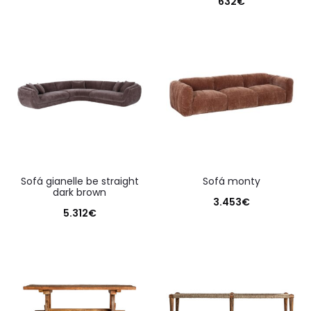
632
€
sofá gianelle be straight
sofá monty
dark brown
3.453
€
5.312
€