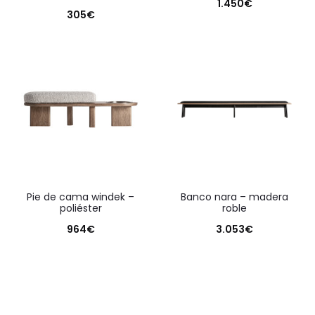
1.450
€
305
€
pie de cama windek –
banco nara – madera
poliéster
roble
964
€
3.053
€