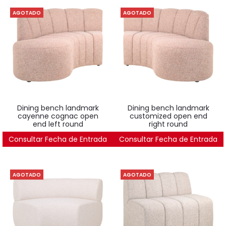
AGOTADO
AGOTADO
dining bench landmark
dining bench landmark
cayenne cognac open
customized open end
end left round
right round
Consultar Fecha de Entrada
2.314
€
Consultar Fecha de Entrada
2.314
€
AGOTADO
AGOTADO