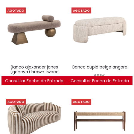
AGOTADO
AGOTADO
banco alexander jones
banco cupid beige angora
(geneva) brown tweed
658
€
Consultar Fecha de Entrada
1.045
€
Consultar Fecha de Entrada
AGOTADO
AGOTADO