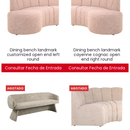
dining bench landmark
dining bench landmark
customized open end left
cayenne cognac open
round
end right round
Consultar Fecha de Entrada
2.314
€
Consultar Fecha de Entrada
2.314
€
AGOTADO
AGOTADO