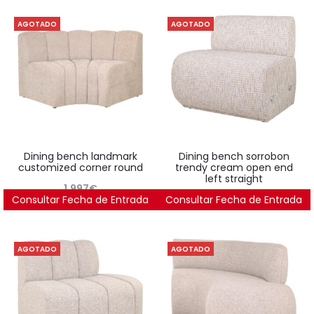
AGOTADO
AGOTADO
dining bench landmark
dining bench sorrobon
customized corner round
trendy cream open end
left straight
1.997
€
Consultar Fecha de Entrada
Consultar Fecha de Entrada
1.895
€
AGOTADO
AGOTADO