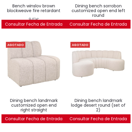
bench winslov brown
dining bench sorrobon
blockweave fire retardant
customized open end left
round
941
€
Consultar Fecha de Entrada
Consultar Fecha de Entrada
2.439
€
AGOTADO
AGOTADO
dining bench landmark
dining bench landmark
customized open end
lodge desert round (set of
right straight
2)
Consultar Fecha de Entrada
1.805
€
Consultar Fecha de Entrada
4.501
€