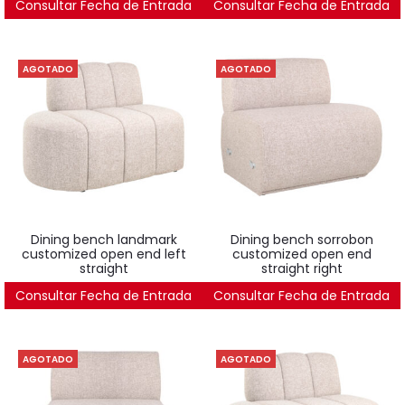
Consultar Fecha de Entrada
Consultar Fecha de Entrada
3.485
€
AGOTADO
AGOTADO
dining bench landmark
dining bench sorrobon
customized open end left
customized open end
straight
straight right
Consultar Fecha de Entrada
1.805
€
Consultar Fecha de Entrada
1.895
€
AGOTADO
AGOTADO