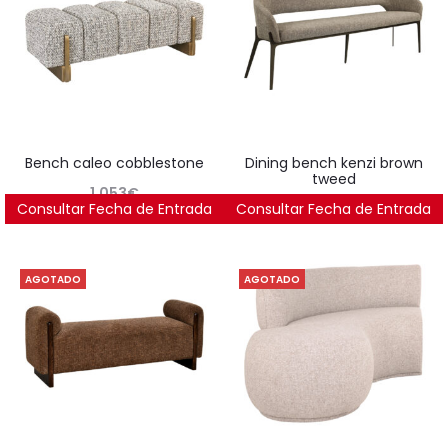
bench caleo cobblestone
dining bench kenzi brown
tweed
1.053
€
Consultar Fecha de Entrada
Consultar Fecha de Entrada
1.595
€
AGOTADO
AGOTADO