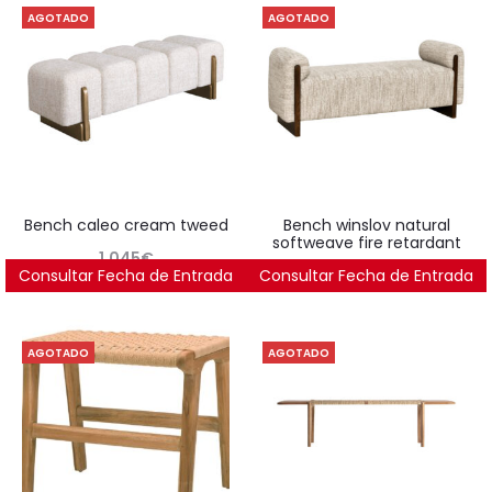
AGOTADO
AGOTADO
bench caleo cream tweed
bench winslov natural
softweave fire retardant
1.045
€
Consultar Fecha de Entrada
Consultar Fecha de Entrada
941
€
AGOTADO
AGOTADO