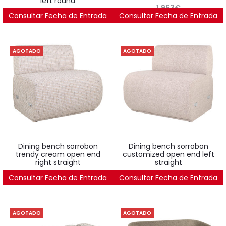
left round
1.963
€
Consultar Fecha de Entrada
2.439
€
Consultar Fecha de Entrada
AGOTADO
AGOTADO
dining bench sorrobon
dining bench sorrobon
trendy cream open end
customized open end left
right straight
straight
Consultar Fecha de Entrada
1.895
€
Consultar Fecha de Entrada
1.895
€
AGOTADO
AGOTADO