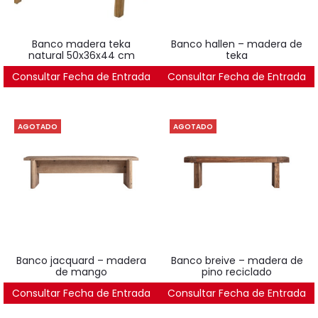
banco madera teka
banco hallen – madera de
natural 50x36x44 cm
teka
Consultar Fecha de Entrada
283
€
Consultar Fecha de Entrada
733
€
AGOTADO
AGOTADO
banco jacquard – madera
banco breive – madera de
de mango
pino reciclado
Consultar Fecha de Entrada
1.000
€
Consultar Fecha de Entrada
442
€