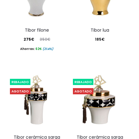
tibor filone
tibor lua
El
El
275
€
350
€
185
€
precio
precio
Ahorras:
62
€
(21.4%)
actual
original
es:
era:
275€.
350€.
REBAJADO
REBAJADO
AGOTADO
AGOTADO
tibor cerámica sarga
tibor cerámica sarga