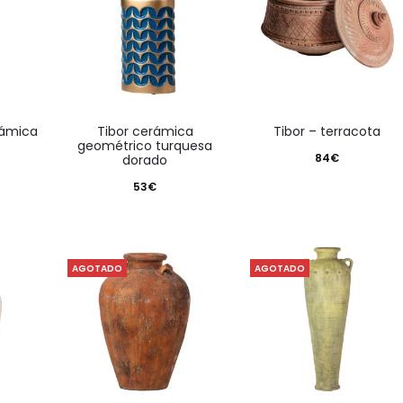
tibor cerámica
tibor – terracota
geométrico turquesa
84
€
dorado
53
€
AGOTADO
AGOTADO