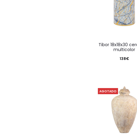
tibor 18x18x30 cerámica
multicolor
138
€
AGOTADO