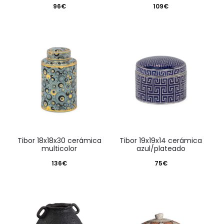
96
€
109
€
tibor 18x18x30 cerámica
tibor 19x19x14 cerámica
multicolor
azul/plateado
136
€
75
€