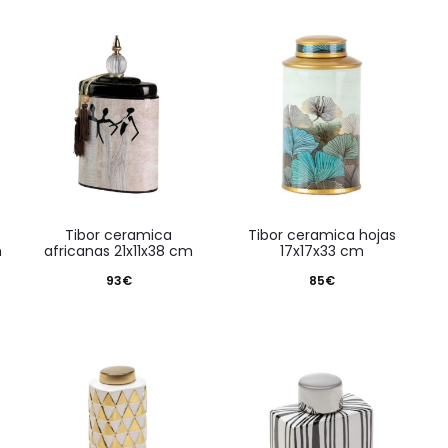
tibor ceramica
tibor ceramica hojas
m
africanas 21x11x38 cm
17x17x33 cm
93
€
85
€