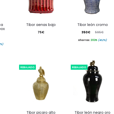
tibor aenas bajo
tibor león cromo
eox
El
El
75
€
350
€
595
€
precio
precio
Ahorras:
202
€
(41.2%)
7%)
actual
original
es:
era:
350€.
595€.
REBAJADO
REBAJADO
tibor picaro alto
tibor león negro oro