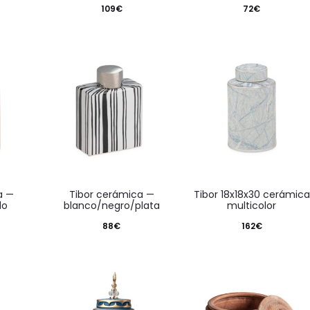
109
€
72
€
tibor cerámica —
tibor 18x18x30 cerámica
do
blanco/negro/plata
multicolor
88
€
162
€