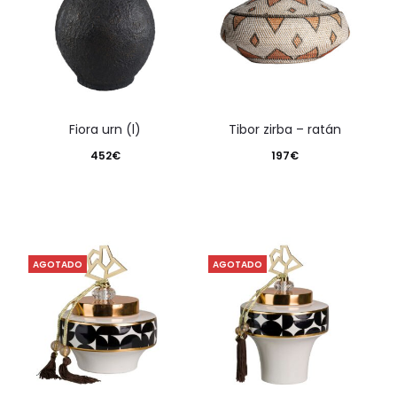
fiora urn (l)
tibor zirba – ratán
452
€
197
€
AGOTADO
AGOTADO