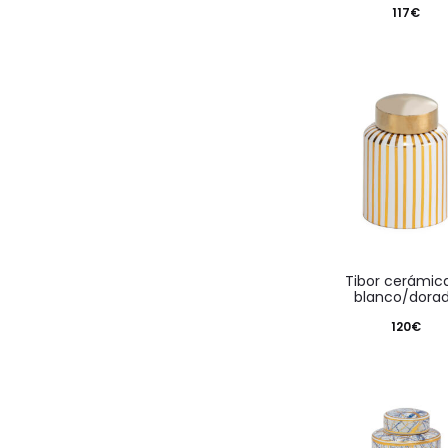
117
€
tibor cerámica —
blanco/dora
120
€