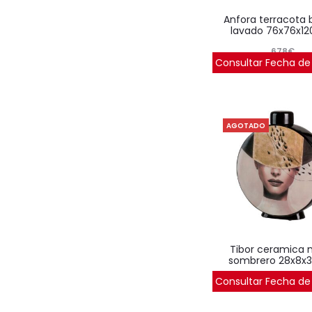
anfora terracota blanco
lavado 76x76x1
678
€
Consultar Fecha de
AGOTADO
tibor ceramica mujer
sombrero 28x8x
Consultar Fecha de
93
€