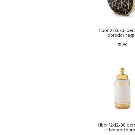
tibor 27x6x31 cerámica
dorado/negr
216
€
tibor 12x12x30 cerámica
— blanco/dor