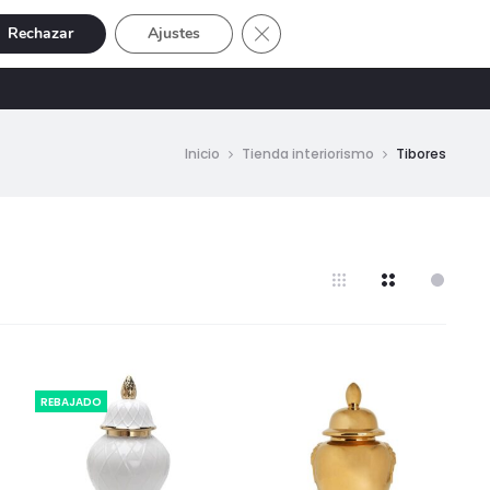
Cerrar el banner de cookies RGP
Rechazar
Ajustes
Buscar
Cuenta
SIVE
OFERTAS
0
Inicio
Tienda interiorismo
Tibores
REBAJADO