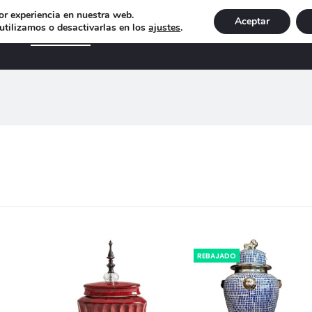
or experiencia en nuestra web.
Aceptar
tilizamos o desactivarlas en los
ajustes
.
DECORACIÓN
ILUMINACIÓN
NAVIDAD
EXCLU
ndo
ados
ado
REBAJADO
s