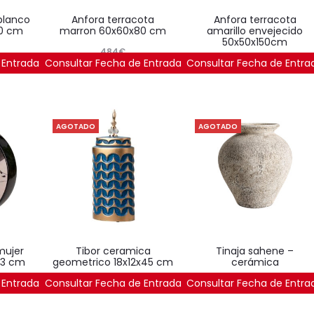
anfora terracota
anfora terracota
20 cm
marron 60x60x80 cm
amarillo envejecido
50x50x150cm
484
€
 Entrada
Consultar Fecha de Entrada
Consultar Fecha de Entra
387
€
AGOTADO
AGOTADO
tibor ceramica
tinaja sahene –
33 cm
geometrico 18x12x45 cm
cerámica
 Entrada
Consultar Fecha de Entrada
Consultar Fecha de Entra
53
€
116
€