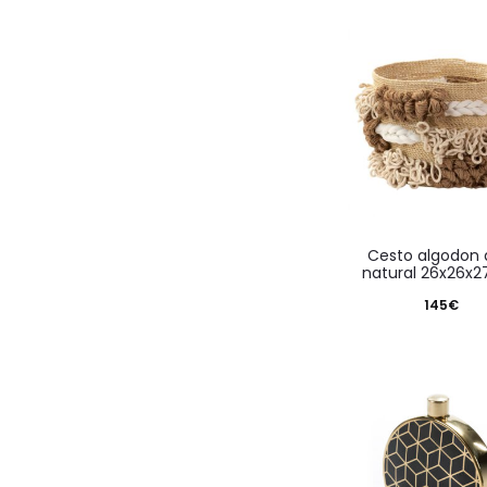
es:
era:
40€.
72€.
cesto algodon alga
natural 26x26x
145
€