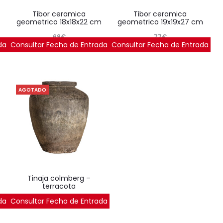
tibor ceramica
tibor ceramica
geometrico 18x18x22 cm
geometrico 19x19x27 cm
69
€
77
€
da
Consultar Fecha de Entrada
Consultar Fecha de Entrada
AGOTADO
tinaja colmberg –
terracota
da
Consultar Fecha de Entrada
1.125
€