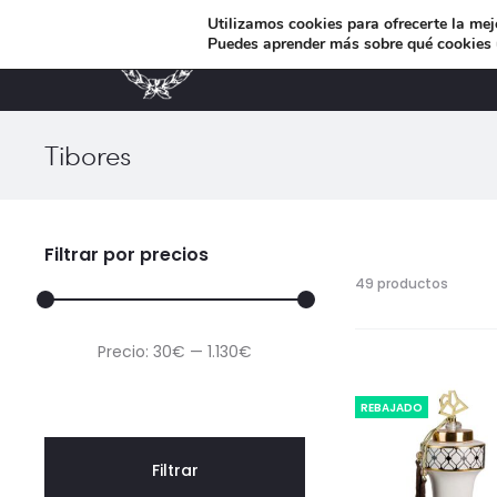
Utilizamos cookies para ofrecerte la mej
Puedes aprender más sobre qué cookies u
MUEBLES DE DISEÑO
Tibores
r
Filtrar por precios
Mostra
49 productos
los
49
Precio
Precio
Precio:
30€
—
1.130€
result
Orden
mínimo
máximo
por
REBAJADO
los
último
Filtrar