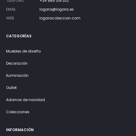
TELÉFONO
+34 985 319 332
EMAIL
logara@logara.es
WEB
logaracoleccion.com
CATEGORÍAS
Muebles de diseño
Decoración
Iluminación
Outlet
Adornos de navidad
Colecciones
INFORMACIÓN