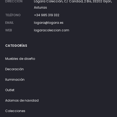
DIRECCIÓN
Lógara Colección, C/ Caridad, 2 Bis, 33202 Gijón,
Asturias
TELÉFONO
+34 985 319 332
EMAIL
logara@logara.es
WEB
logaracoleccion.com
CATEGORÍAS
Muebles de diseño
Decoración
Iluminación
Outlet
Adornos de navidad
Colecciones