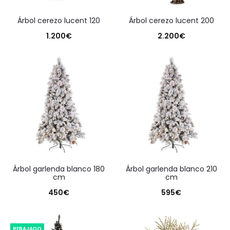
árbol cerezo lucent 120
árbol cerezo lucent 200
1.200
€
2.200
€
árbol garlenda blanco 180
árbol garlenda blanco 210
cm
cm
450
€
595
€
REBAJADO