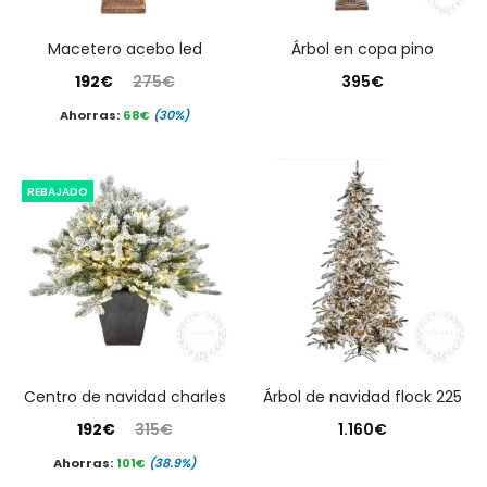
macetero acebo led
árbol en copa pino
El
El
192
€
275
€
395
€
precio
precio
Ahorras:
68
€
(30%)
actual
original
es:
era:
REBAJADO
192€.
275€.
centro de navidad charles
árbol de navidad flock 225
El
El
192
€
315
€
1.160
€
precio
precio
Ahorras:
101
€
(38.9%)