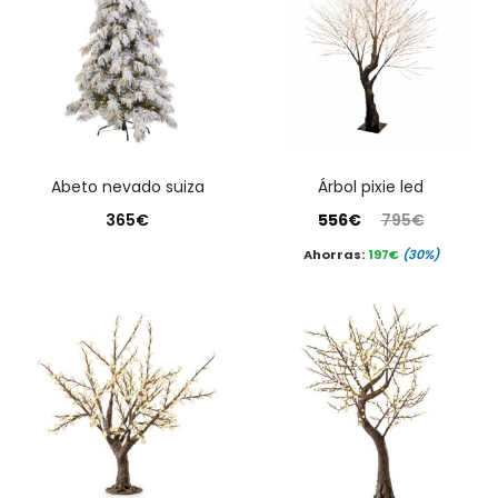
abeto nevado suiza
árbol pixie led
El
El
365
€
556
€
795
€
precio
precio
Ahorras:
197
€
(30%)
actual
original
es:
era:
556€.
795€.