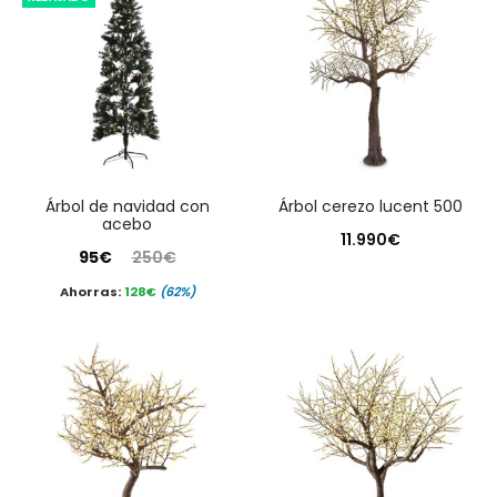
árbol de navidad con
árbol cerezo lucent 500
acebo
11.990
€
El
El
95
€
250
€
precio
precio
Ahorras:
128
€
(62%)
actual
original
es:
era:
95€.
250€.