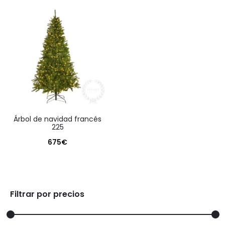
actual
original
es:
era:
192€.
315€.
árbol de navidad francés
225
675
€
Filtrar por precios