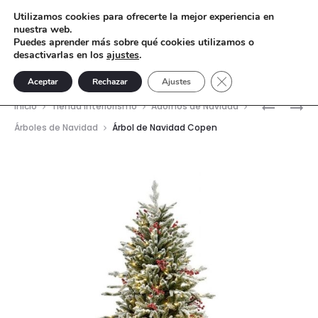
Utilizamos cookies para ofrecerte la mejor experiencia en
nuestra web.
Puedes aprender más sobre qué cookies utilizamos o
desactivarlas en los
ajustes
.
Cerrar el banner de 
Aceptar
Rechazar
Ajustes
Nave
ÁRBOL
ÁRBOL
Inicio
Tienda interiorismo
Adornos de Navidad
DE
GARLEND
del
Árboles de Navidad
Árbol de Navidad Copen
NAVIDAD
BLANCO
prod
COPO
210
CM