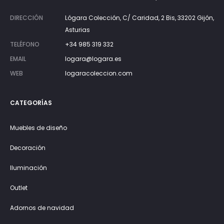
DIRECCIÓN
Lógara Colección, C/ Caridad, 2 Bis, 33202 Gijón,
Asturias
TELÉFONO
+34 985 319 332
EMAIL
logara@logara.es
WEB
logaracoleccion.com
CATEGORÍAS
Muebles de diseño
Decoración
Iluminación
Outlet
Adornos de navidad