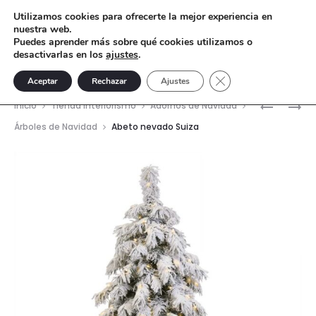
Utilizamos cookies para ofrecerte la mejor experiencia en
nuestra web.
Puedes aprender más sobre qué cookies utilizamos o
desactivarlas en los
ajustes
.
Cerrar el banner de 
Aceptar
Rechazar
Ajustes
Nave
GUIRNAL
COLGAN
Inicio
Tienda interiorismo
Adornos de Navidad
MARRÓN
BÜHO
del
Árboles de Navidad
Abeto nevado Suiza
LUCES
LIBRO
prod
LED