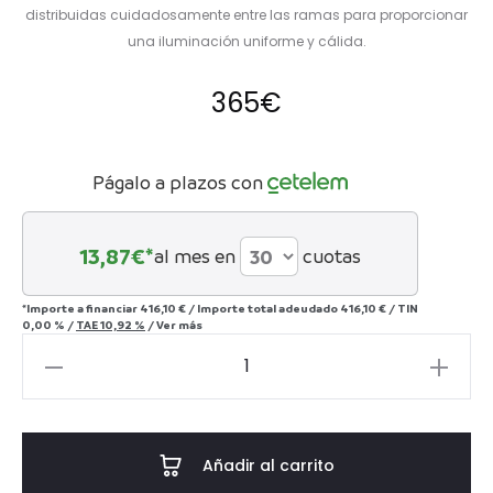
distribuidas cuidadosamente entre las ramas para proporcionar
una iluminación uniforme y cálida.
365
€
Págalo a plazos con
13,87
€*
al mes en
cuotas
*Importe a financiar
416,10 €
/
Importe total adeudado
416,10 €
/
TIN
0,00 %
/
TAE
10,92 %
/
Ver más
Abeto
nevado
Suiza
cantidad
Añadir al carrito