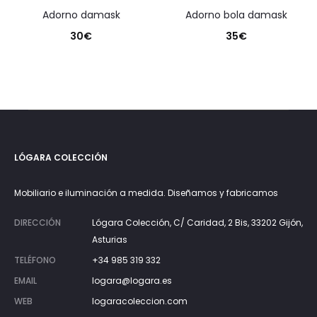
adorno damask
adorno bola damask
30
€
35
€
LÓGARA COLECCIÓN
Mobiliario e iluminación a medida. Diseñamos y fabricamos
DIRECCIÓN
Lógara Colección, C/ Caridad, 2 Bis, 33202 Gijón,
Asturias
TELÉFONO
+34 985 319 332
EMAIL
logara@logara.es
WEB
logaracoleccion.com