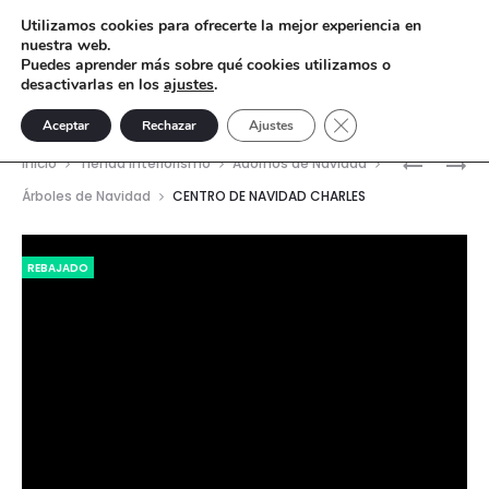
Utilizamos cookies para ofrecerte la mejor experiencia en
nuestra web.
Puedes aprender más sobre qué cookies utilizamos o
desactivarlas en los
ajustes
.
Cerrar el banner de 
Aceptar
Rechazar
Ajustes
Nave
ADORNO
MANTEL
Inicio
Tienda interiorismo
Adornos de Navidad
DAMASK
TOSCAN
del
Árboles de Navidad
CENTRO DE NAVIDAD CHARLES
prod
Reproductor
REBAJADO
de
vídeo