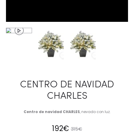
CENTRO DE NAVIDAD
CHARLES
Centro de navidad CHARLES
, nevado con luz.
El
El
192
€
315
€