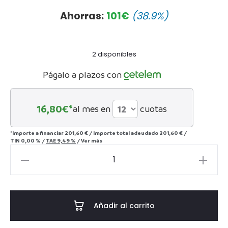
precio
precio
Ahorras:
101
€
(38.9%)
actual
original
2 disponibles
es:
era:
Págalo a plazos con
192€.
315€.
16,80
€*
al mes en
cuotas
*Importe a financiar
201,60 €
/
Importe total adeudado
201,60 €
/
TIN
0,00 %
/
TAE
9,49 %
/
Ver más
CENTRO
DE
NAVIDAD
CHARLES
Añadir al carrito
cantidad