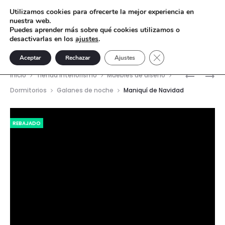
Utilizamos cookies para ofrecerte la mejor experiencia en
nuestra web.
Puedes aprender más sobre qué cookies utilizamos o
desactivarlas en los
ajustes
.
Cerrar el banner de 
Aceptar
Rechazar
Ajustes
Nave
ZAPATO
ESTRELLA
Inicio
Tienda interiorismo
Muebles de diseño
COJÍN
DE
del
Dormitorios
Galanes de noche
Maniquí de Navidad
ROJO
NAVIDAD
prod
Reproductor
REBAJADO
de
vídeo