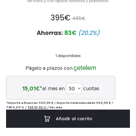
de vidrio y con tejidos dorados y plateados.
El
El
395
€
495
€
precio
precio
Ahorras:
83
€
(20.2%)
actual
original
1 disponibles
es:
era:
Págalo a plazos con
395€.
495€.
15,01
€*
al mes en
cuotas
*Importe a financiar
450,30 €
/
Importe total adeudado
450,30 €
/
TIN
0,00 %
/
TAE
10,92 %
/
Ver más
Añadir al carrito