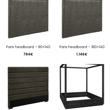
paris headboard – 90×140
paris headboard – 180×140
784
€
1.146
€