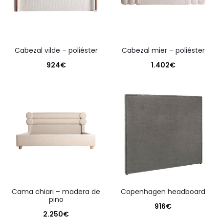
cabezal vilde – poliéster
cabezal mier – poliéster
924
€
1.402
€
cama chiari – madera de
copenhagen headboard
pino
916
€
2.250
€