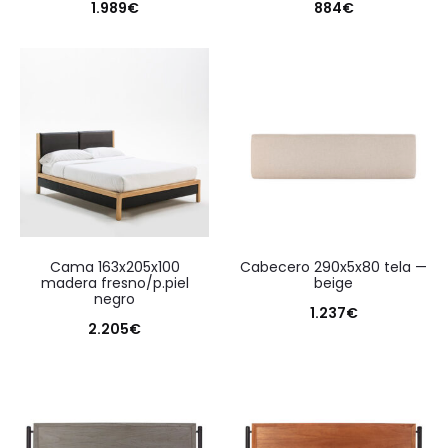
1.989
€
884
€
cama 163x205x100
cabecero 290x5x80 tela —
madera fresno/p.piel
beige
negro
1.237
€
2.205
€