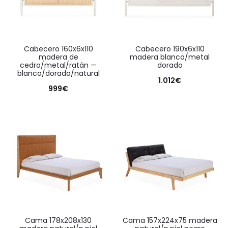
cabecero 160x6x110
cabecero 190x6x110
madera de
madera blanco/metal
cedro/metal/ratán —
dorado
blanco/dorado/natural
1.012
€
999
€
cama 178x208x130
cama 157x224x75 madera