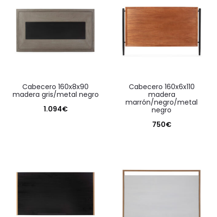
cabecero 160x8x90
cabecero 160x6x110
madera gris/metal negro
madera
marrón/negro/metal
1.094
€
negro
750
€