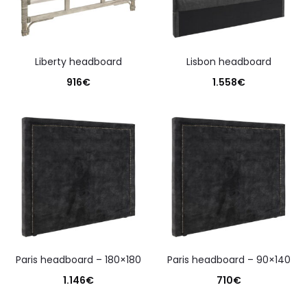
liberty headboard
lisbon headboard
916
€
1.558
€
paris headboard – 180×180
paris headboard – 90×140
1.146
€
710
€