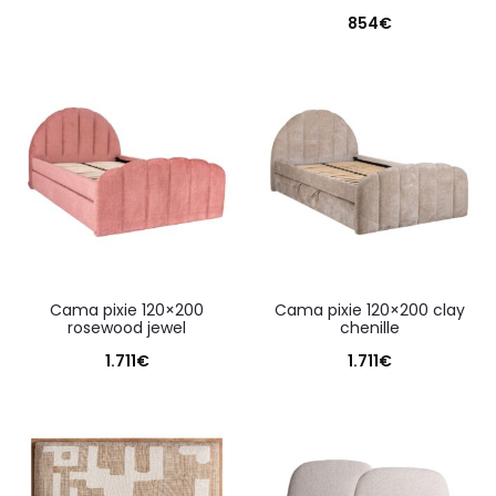
854
€
cama pixie 120×200
cama pixie 120×200 clay
rosewood jewel
chenille
1.711
€
1.711
€