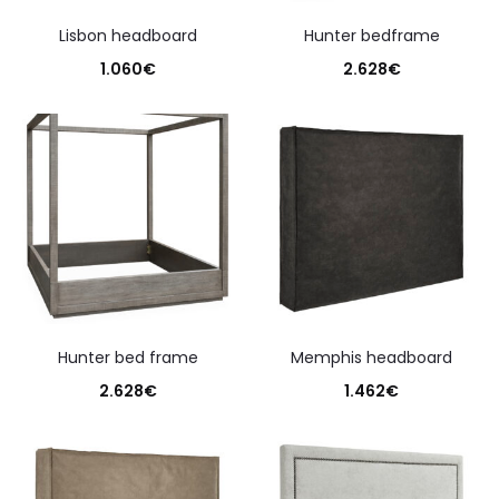
lisbon headboard
hunter bedframe
1.060
€
2.628
€
hunter bed frame
memphis headboard
2.628
€
1.462
€