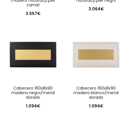
madera natural/p.piel
natural/p.piel negro
camel
3.064
€
3.557
€
cabecero 160x8x90
cabecero 160x8x90
madera negro/metal
madera blanco/metal
dorado
dorado
1.094
€
1.094
€