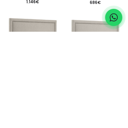
1.146
€
686
€
paris headboard – 180×140
paris headboard – 180×180
1.008
€
1.146
€