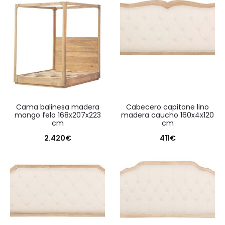
cama balinesa madera
cabecero capitone lino
mango felo 168x207x223
madera caucho 160x4x120
cm
cm
2.420
€
411
€