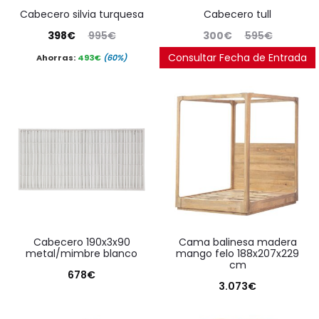
cabecero silvia turquesa
cabecero tull
El
El
El
El
398
€
995
€
300
€
595
€
precio
precio
precio
precio
Consultar Fecha de Entrada
Ahorras:
493
€
(60%)
Ahorras:
244
€
(49.6%)
actual
original
actual
original
es:
era:
es:
era:
398€.
995€.
300€.
595€.
cabecero 190x3x90
cama balinesa madera
metal/mimbre blanco
mango felo 188x207x229
cm
678
€
3.073
€