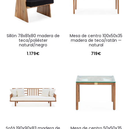
sillón 78x81x80 madera de
mesa de centro 100x50x35
teca/poliéster
madera de teca/ratán —
natural/negro
natural
1.179
€
719
€
sofá 190x90x83 madera de
mesa de centro 50x50x35