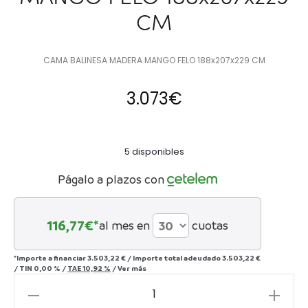
CM
CAMA BALINESA MADERA MANGO FELO 188x207x229 CM
3.073
€
5 disponibles
Págalo a plazos con
116,77
€*
al mes en
cuotas
*Importe a financiar
3.503,22 €
/
Importe total adeudado
3.503,22 €
/
TIN
0,00 %
/
TAE
10,92 %
/
Ver más
CAMA
BALINESA