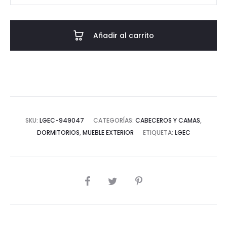
MADERA
MANGO
Añadir al carrito
FELO
188x207x229
CM
cantidad
SKU:
LGEC-949047
CATEGORÍAS:
CABECEROS Y CAMAS
,
DORMITORIOS
,
MUEBLE EXTERIOR
ETIQUETA:
LGEC
COMPARTIR