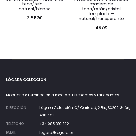
teca/tela —
madera de
natural/blanco
teca/ratán/cristal
templado —
3.567
€
natural/transparente
467
€
LÓGARA COLECCIÓN
Mobiliario e iluminación a medida. Diseñamos y fabricamos
DIRECCIÓN
Lógara Colección, C/ Caridad, 2 Bis, 33202 Gijón,
Asturias
TELÉFONO
+34 985 319 332
EMAIL
logara@logara.es