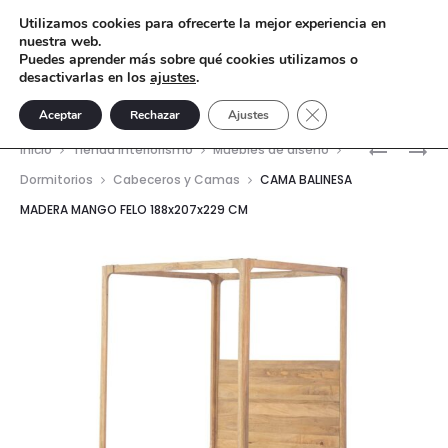
Utilizamos cookies para ofrecerte la mejor experiencia en
nuestra web.
Puedes aprender más sobre qué cookies utilizamos o
desactivarlas en los
ajustes
.
Cerrar el banner de 
Aceptar
Rechazar
Ajustes
Nave
CAMA
CABECER
Inicio
Tienda interiorismo
Muebles de diseño
BALINESA
190X3X90
del
Dormitorios
Cabeceros y Camas
CAMA BALINESA
MADERA
METAL/M
MADERA MANGO FELO 188x207x229 CM
prod
MANGO
BLANCO
FELO
168X207X
CM