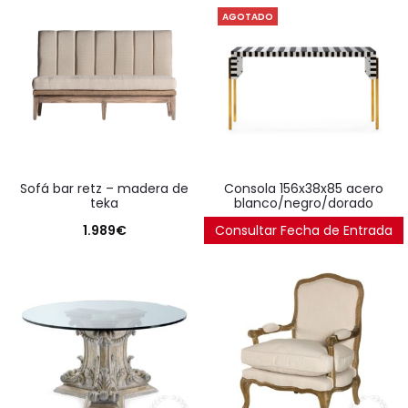
AGOTADO
sofá bar retz – madera de
consola 156x38x85 acero
teka
blanco/negro/dorado
1.989
€
Consultar Fecha de Entrada
1.914
€