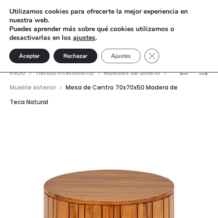
Utilizamos cookies para ofrecerte la mejor experiencia en
nuestra web.
Puedes aprender más sobre qué cookies utilizamos o
desactivarlas en los
ajustes
.
Cerrar el banner de 
Aceptar
Rechazar
Ajustes
Nave
SILLÓN
MESA
Inicio
Tienda interiorismo
Muebles de diseño
66X70X8
AUXILIAR
del
Mueble exterior
Mesa de Centro 70x70x50 Madera de
MADERA
50X50X5
Teca Natural
prod
DE
MADERA
TECA/TE
DE
—
CEDRO/M
NATURAL
TEMPLAD
NATURAL