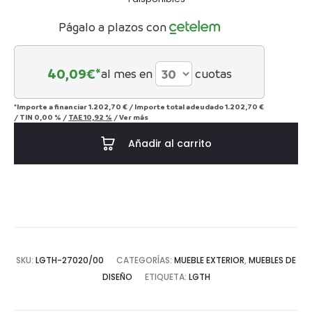
Págalo a plazos con
40,09
€*
al mes en
cuotas
*Importe a financiar
1.202,70 €
/
Importe total adeudado
1.202,70 €
/
TIN
0,00 %
/
TAE
10,92 %
/
Ver más
Añadir al carrito
SKU:
LGTH-27020/00
CATEGORÍAS:
MUEBLE EXTERIOR
,
MUEBLES DE
DISEÑO
ETIQUETA:
LGTH