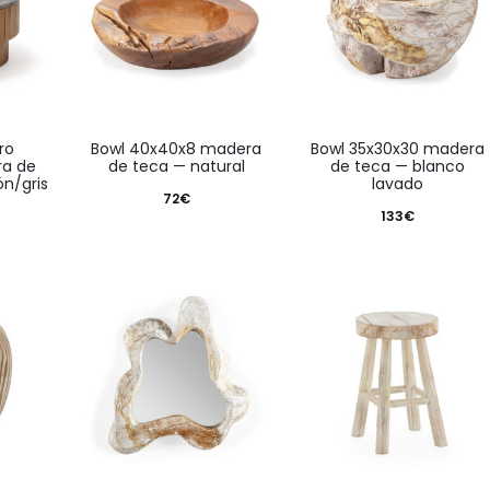
bowl 40x40x8 madera
bowl 35x30x30 madera
ra de
de teca — natural
de teca — blanco
n/gris
lavado
72
€
133
€