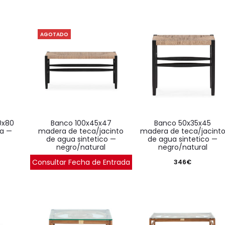
AGOTADO
banco 100x45x47
banco 50x35x45
a —
madera de teca/jacinto
madera de teca/jacint
de agua sintetico —
de agua sintetico —
negro/natural
negro/natural
Consultar Fecha de Entrada
651
€
346
€