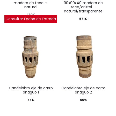
madera de teca —
90x90x40 madera de
natural
teca/cristal —
natural/transparente
462
€
Consultar Fecha de Entrada
571
€
candelabro eje de carro
candelabro eje de carro
antiguo 1
antiguo 2
o
65
€
65
€