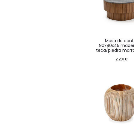
mesa de centro
90x90x45 made
teca/piedra marró
2.231
€