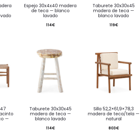
espejo 30x4x40 madera
taburete 30x30x45
de teca — blanco
madera de teca —
avado
lavado
blanco lavado
114
€
119
€
taburete 30x30x45
silla 52,2×61,9×78,3
acinto
madera de teca —
madera de teca/tela —
co —
blanco lavado
natural
114
€
803
€