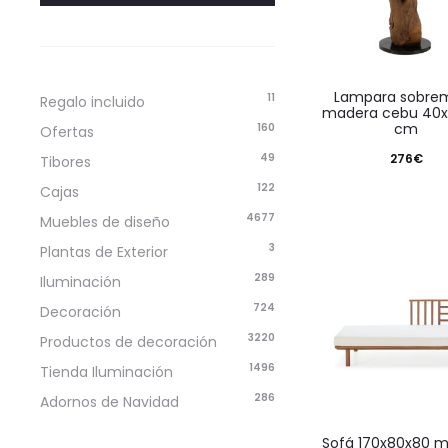
lampara sobremesa
11
Regalo incluido
madera cebu 40
cm
160
Ofertas
276
€
49
Tibores
122
Cajas
4677
Muebles de diseño
3
Plantas de Exterior
289
Iluminación
724
Decoración
3220
Productos de decoración
1496
Tienda Iluminación
286
Adornos de Navidad
sofá 170x80x80 madera