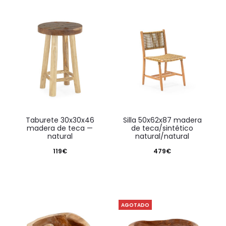
taburete 30x30x46
silla 50x62x87 madera
madera de teca —
de teca/sintético
natural
natural/natural
119
€
479
€
AGOTADO