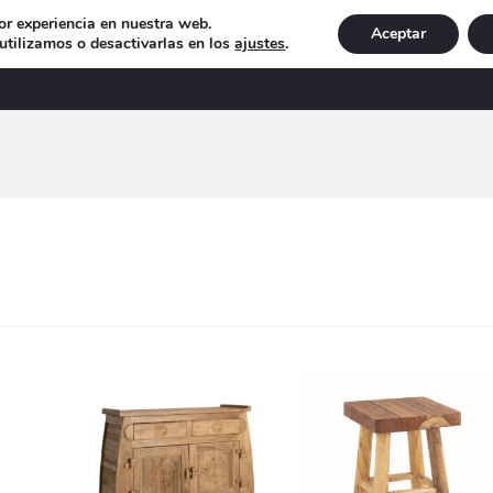
or experiencia en nuestra web.
Aceptar
tilizamos o desactivarlas en los
ajustes
.
DECORACIÓN
ILUMINACIÓN
NAVIDAD
EXCLU
ndo
dos
do