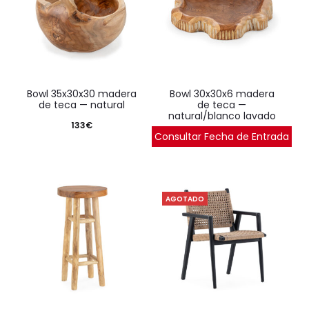
bowl 35x30x30 madera
bowl 30x30x6 madera
de teca — natural
de teca —
natural/blanco lavado
133
€
Consultar Fecha de Entrada
88
€
AGOTADO