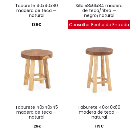
taburete 40x40x80
silla 58x61x84 madera
madera de teca —
de teca/fibra —
natural
negro/natural
Consultar Fecha de Entrada
136
€
653
€
taburete 40x40x45
taburete 40x40x60
madera de teca —
madera de teca —
natural
natural
126
€
119
€