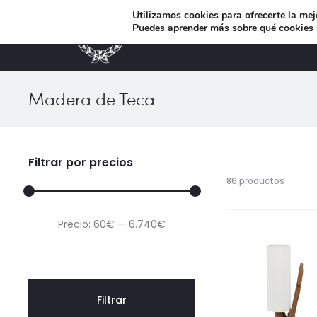
Utilizamos cookies para ofrecerte la mej
Puedes aprender más sobre qué cookies u
MUEBLES DE DISEÑO
Madera de Teca
Filtrar por precios
Mostra
86 productos
1–
60
Precio
Precio
Precio:
60€
—
6.740€
de
86
mínimo
máximo
resulta
Ordena
por
los
Filtrar
últimos