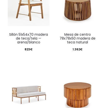
sillón 51x54x70 madera
mesa de centro
de teca/tela —
78x78x50 madera de
arena/blanco
teca natural
823
€
1.362
€