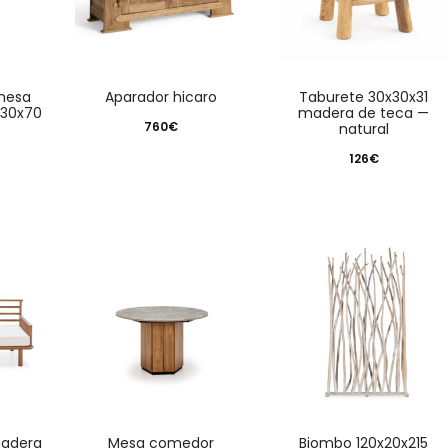
aparador hicaro
taburete 30x30x31
x30x70
madera de teca —
760
€
natural
126
€
mesa comedor
biombo 120x20x215