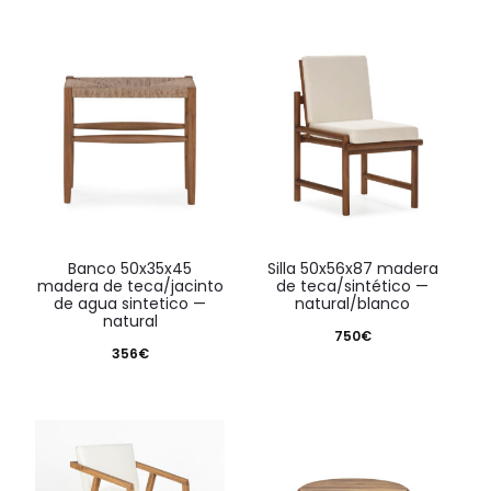
banco 50x35x45
silla 50x56x87 madera
o
madera de teca/jacinto
de teca/sintético —
de agua sintetico —
natural/blanco
natural
750
€
356
€