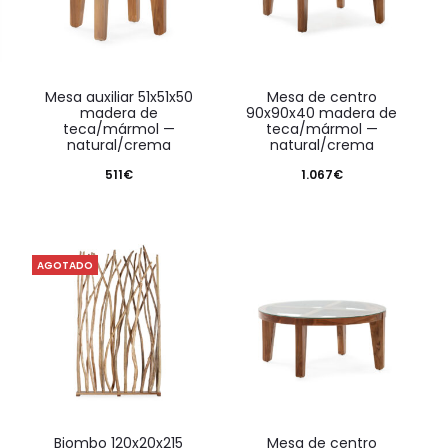
mesa auxiliar 51x51x50
mesa de centro
madera de
90x90x40 madera de
teca/mármol —
teca/mármol —
natural/crema
natural/crema
511
€
1.067
€
AGOTADO
biombo 120x20x215
mesa de centro