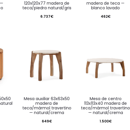
 —
120x120x77 madera de
madera de teca —
co
teca/piedra natural/gris
blanco lavado
6.737
€
462
€
mesa auxiliar 63x63x50
mesa de centro
atural
madera de
113x113x40 madera de
teca/mármol travertino
teca/mármol travertin
— natural/crema
— natural/crema
649
€
1.500
€