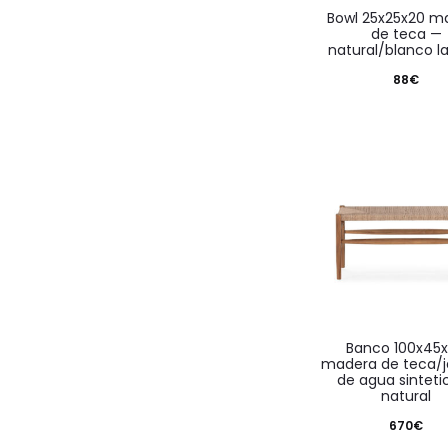
bowl 25x25x20 madera
de teca —
natural/blanco l
88
€
banco 100x45x47
madera de teca/j
de agua sinteti
natural
670
€