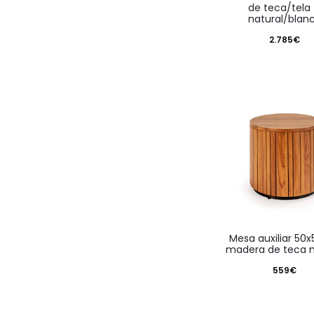
de teca/tela
natural/blan
2.785
€
mesa auxiliar 50x50x50
madera de teca n
559
€