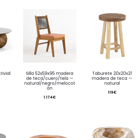
rivial
silla 52x59x95 madera
taburete 20x20x21
de teca/cuero/tela —
madera de teca —
natural/negro/melocot
natural
ón
119
€
1.174
€