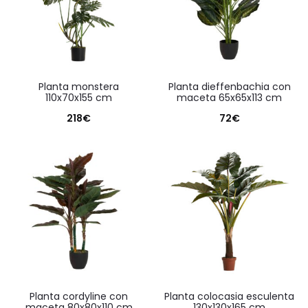
planta monstera
planta dieffenbachia con
110x70x155 cm
maceta 65x65x113 cm
218
€
72
€
planta cordyline con
planta colocasia esculenta
maceta 80x80x110 cm
130x130x165 cm