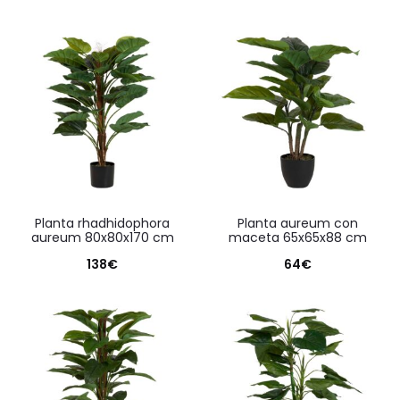
planta rhadhidophora
planta aureum con
aureum 80x80x170 cm
maceta 65x65x88 cm
138
€
64
€