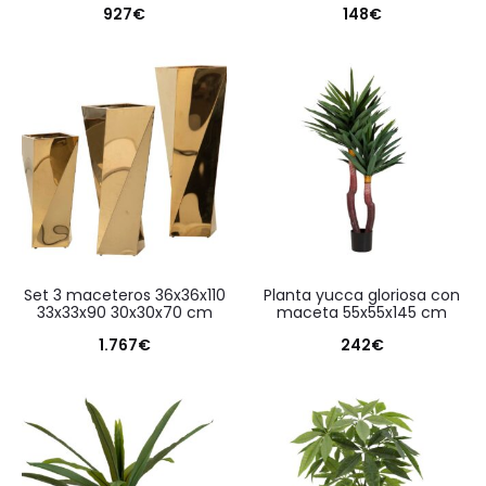
927
€
148
€
set 3 maceteros 36x36x110
planta yucca gloriosa con
33x33x90 30x30x70 cm
maceta 55x55x145 cm
1.767
€
242
€