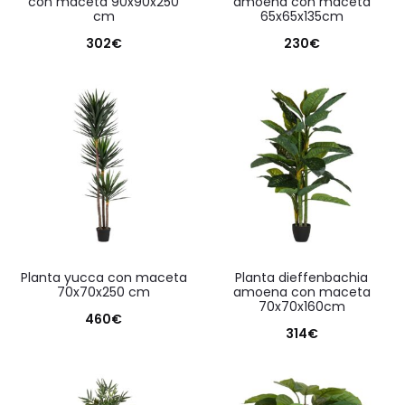
con maceta 90x90x250
amoena con maceta
cm
65x65x135cm
302
€
230
€
planta yucca con maceta
planta dieffenbachia
70x70x250 cm
amoena con maceta
70x70x160cm
460
€
314
€