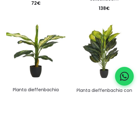
72
€
138
€
planta dieffenbachia
planta dieffenbachia con
dotied con maceta
maceta 65x65x113 cm
60x60x90 cm
72
€
63
€