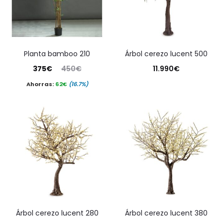
planta bamboo 210
árbol cerezo lucent 500
El
El
375
€
450
€
11.990
€
precio
precio
Ahorras:
62
€
(16.7%)
actual
original
es:
era:
375€.
450€.
árbol cerezo lucent 280
árbol cerezo lucent 380