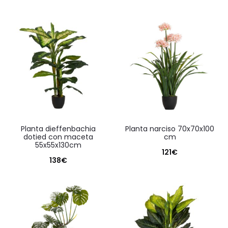
planta dieffenbachia
planta narciso 70x70x100
dotied con maceta
cm
55x55x130cm
121
€
138
€