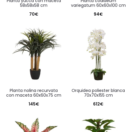
planta yucca con maceta
planta codiaeum
58x58x58 cm
variegatum 60x60x100 cm
70
€
94
€
planta nolina recurvata
orquidea poliester blanca
con maceta 60x60x75 cm
70x70x155 cm
145
€
612
€