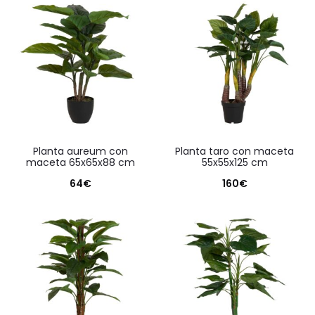
planta aureum con
planta taro con maceta
maceta 65x65x88 cm
55x55x125 cm
64
€
160
€