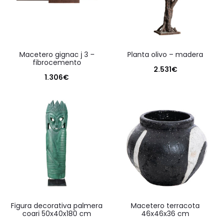
macetero gignac j 3 –
planta olivo – madera
fibrocemento
2.531
€
1.306
€
figura decorativa palmera
macetero terracota
coari 50x40x180 cm
46x46x36 cm