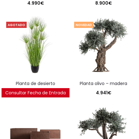
4.990
€
8.900
€
AGOTADO
NOVEDAD
planta de desierto
planta olivo – madera
Consultar Fecha de Entrada
125
€
4.941
€