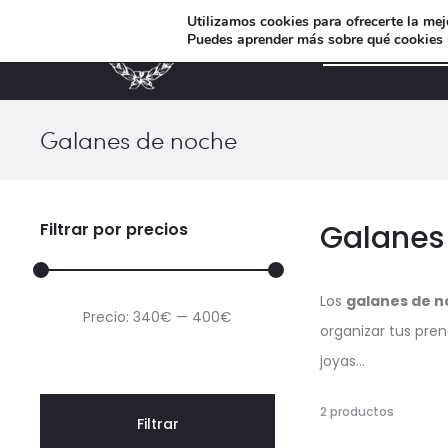
Utilizamos cookies para ofrecerte la mej
Puedes aprender más sobre qué cookies u
MUEBLES DE DISEÑO
r
Galanes de noche
Galanes
Filtrar por precios
Los
galanes de 
Precio
Precio
Precio:
340€
—
400€
organizar tus pre
mínimo
máximo
joyas…
Mostran
2 productos
Filtrar
los