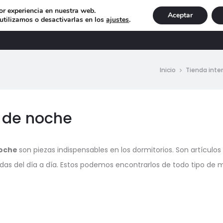
or experiencia en nuestra web.
Aceptar
tilizamos o desactivarlas en los
ajustes
.
DECORACIÓN
ILUMINACIÓN
NAVIDAD
EXCLU
Inicio
Tienda inte
 de noche
noche
son piezas indispensables en los dormitorios. Son artícul
ndas del día a día. Estos podemos encontrarlos de todo tipo de 
do