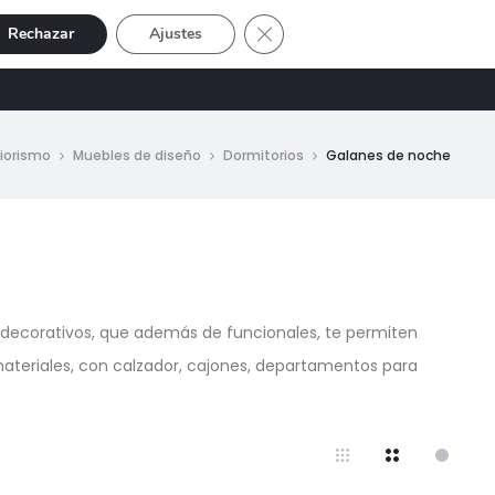
Cerrar el banner de cookies RGP
Rechazar
Ajustes
Buscar
Cuenta
SIVE
OFERTAS
0
riorismo
Muebles de diseño
Dormitorios
Galanes de noche
os decorativos, que además de funcionales, te permiten
materiales, con calzador, cajones, departamentos para