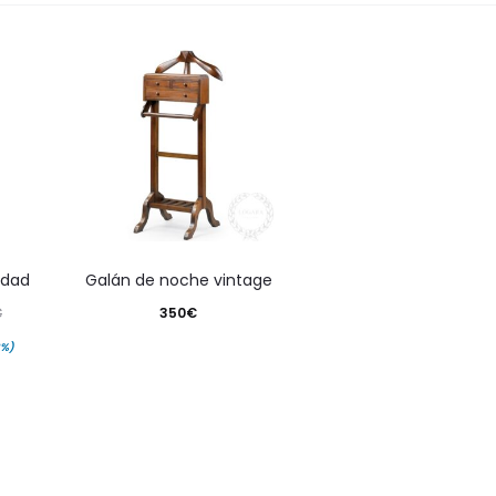
os
o
idad
galán de noche vintage
€
350
€
2%)