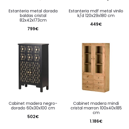
estanteria metal dorada
estanteria mdf metal vinilo
baldas cristal
k/d 120x29x180 cm
82x42x173cm
449
€
799
€
cabinet madera negro-
cabinet madera mindi
dorado 60x30x100 cm
cristal marron 100x40x185
cm
502
€
1.186
€