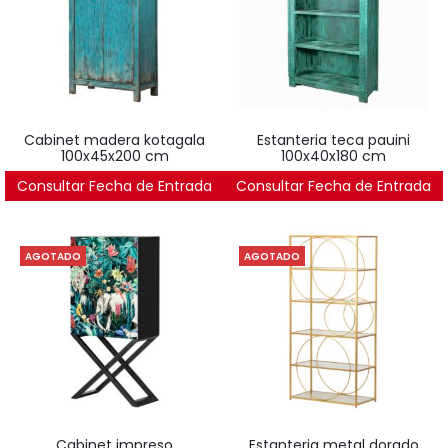
cabinet madera kotagala
estanteria teca pauini
100x45x200 cm
100x40x180 cm
Consultar Fecha de Entrada
3.146
€
Consultar Fecha de Entrada
2.251
€
AGOTADO
AGOTADO
cabinet impreso
estanteria metal dorado