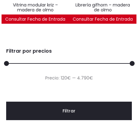
vitrina modular kriz –
librería gifhorn – madera
madera de olmo
de olmo
Consultar Fecha de Entrada
542
€
Consultar Fecha de Entrada
1.587
€
Filtrar por precios
Precio
Precio
Precio:
120€
—
4.790€
mínimo
máximo
Filtrar