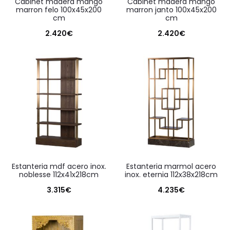
cabinet madera mango
cabinet madera mango
marron felo 100x45x200
marron janto 100x45x200
cm
cm
2.420
€
2.420
€
estanteria mdf acero inox.
estanteria marmol acero
noblesse 112x41x218cm
inox. eternia 112x38x218cm
3.315
€
4.235
€