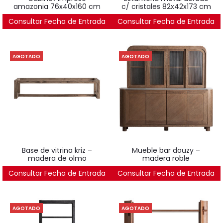
amazonia 76x40x160 cm
c/ cristales 82x42x173 cm
Consultar Fecha de Entrada
2.251
€
Consultar Fecha de Entrada
996
€
AGOTADO
AGOTADO
base de vitrina kriz –
mueble bar douzy –
madera de olmo
madera roble
Consultar Fecha de Entrada
121
€
Consultar Fecha de Entrada
4.780
€
AGOTADO
AGOTADO