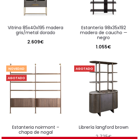
vitrina 85x40x195 madera
estantería 98x35x192
gris/metal dorado
madera de caucho —
negro
2.609
€
1.055
€
NOVEDAD
AGOTADO
AGOTADO
estanteria noirmont –
librería langford brown
chapa de nogal
2.725
€