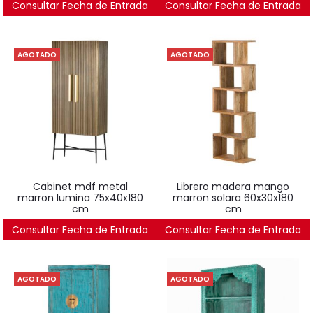
Consultar Fecha de Entrada
2.892
€
Consultar Fecha de Entrada
AGOTADO
AGOTADO
cabinet mdf metal
librero madera mango
marron lumina 75x40x180
marron solara 60x30x180
cm
cm
Consultar Fecha de Entrada
2.396
€
Consultar Fecha de Entrada
726
€
AGOTADO
AGOTADO