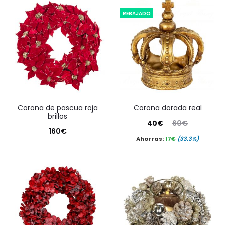
REBAJADO
corona de pascua roja
corona dorada real
brillos
El
El
40
€
60
€
160
€
precio
precio
Ahorras:
17
€
(33.3%)
actual
original
es:
era:
40€.
60€.