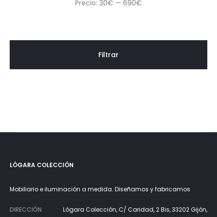
Precio
Precio
Precio:
30€
—
690€
mínimo
máximo
Filtrar
LÓGARA COLECCIÓN
Mobiliario e iluminación a medida. Diseñamos y fabricamos
DIRECCIÓN
Lógara Colección, C/ Caridad, 2 Bis, 33202 Gijón,