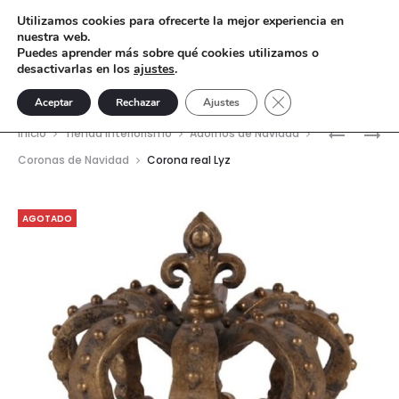
Utilizamos cookies para ofrecerte la mejor experiencia en
nuestra web.
Puedes aprender más sobre qué cookies utilizamos o
desactivarlas en los
ajustes
.
Cerrar el banner de 
Aceptar
Rechazar
Ajustes
Nave
AVESTRU
FIGURA
Inicio
Tienda interiorismo
Adornos de Navidad
CAJA
FLAMENC
del
Coronas de Navidad
Corona real Lyz
DORADA
CAJA
prod
AGOTADO