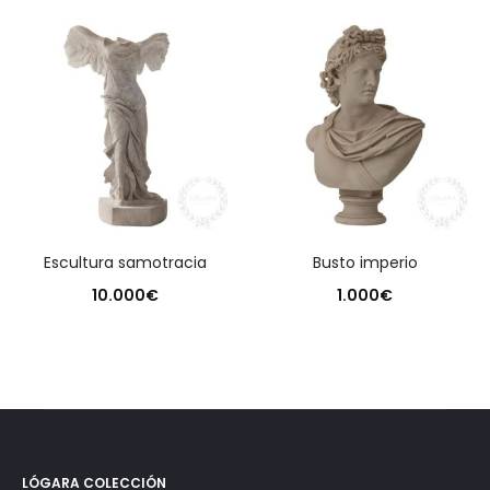
de
precios:
desde
450€
hasta
750€
escultura samotracia
busto imperio
10.000
€
1.000
€
LÓGARA COLECCIÓN