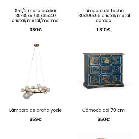
set/2 mesa auxiliar
lámpara de techo
35x35x51/35x35x40
130x100x66 cristal/metal
cristal/metal/mármol
dorado
380
€
1.810
€
lámpara de araña yosie
cómoda aoi 70 cm
659
€
650
€