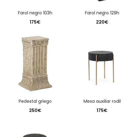
farol negro 103h
farol negro 129h
175
€
220
€
pedestal griego
mesa auxiliar rodil
250
€
175
€