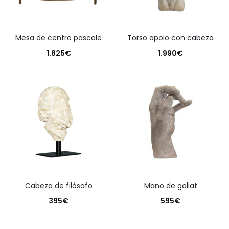
mesa de centro pascale
torso apolo con cabeza
1.825
€
1.990
€
cabeza de filósofo
mano de goliat
395
€
595
€