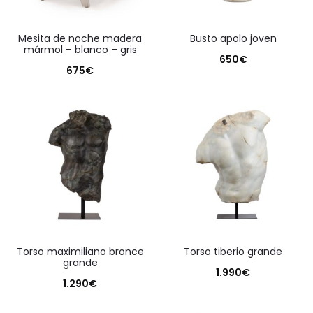
mesita de noche madera
busto apolo joven
mármol – blanco – gris
650
€
675
€
torso maximiliano bronce
torso tiberio grande
grande
1.990
€
1.290
€