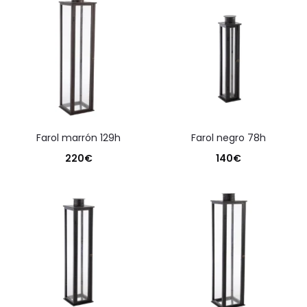
farol marrón 129h
farol negro 78h
220
€
140
€