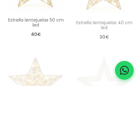
estrella lentejuelas 50 cm
estrella lentejuelas 40 cm
led
led
40
€
30
€
estrella lentejuelas 30 cm
estrella 3d 55 cm led
led
90
€
20
€