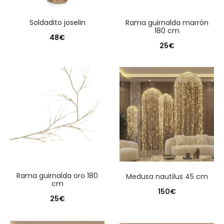
soldadito joselin
rama guirnalda marrón
180 cm
48
€
25
€
rama guirnalda oro 180
medusa nautilus 45 cm
cm
150
€
25
€