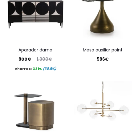
aparador dama
mesa auxiliar point
El
El
900
€
1.300
€
586
€
precio
precio
Ahorras:
331
€
(30.8%)
actual
original
es:
era:
900€.
1.300€.