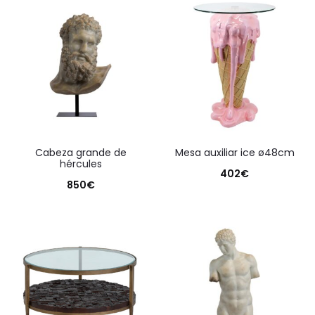
cabeza grande de
mesa auxiliar ice ø48cm
hércules
402
€
850
€