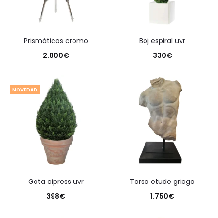
prismáticos cromo
boj espiral uvr
2.800
€
330
€
NOVEDAD
gota cipress uvr
torso etude griego
398
€
1.750
€