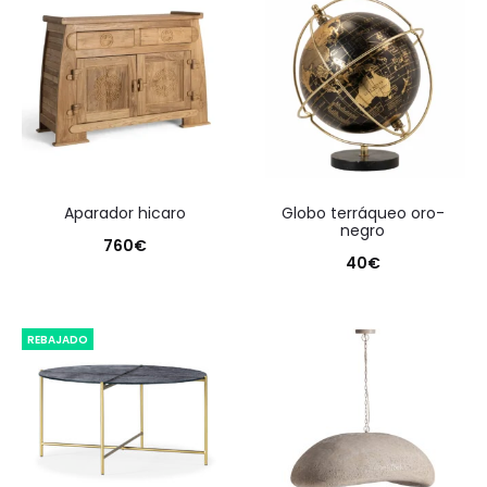
aparador hicaro
globo terráqueo oro-
negro
760
€
40
€
REBAJADO