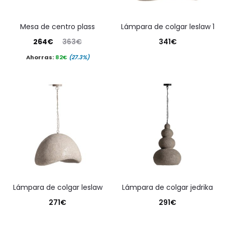
mesa de centro plass
lámpara de colgar leslaw 1
El
El
264
€
363
€
341
€
precio
precio
Ahorras:
82
€
(27.3%)
actual
original
es:
era:
264€.
363€.
lámpara de colgar leslaw
lámpara de colgar jedrika
271
€
291
€