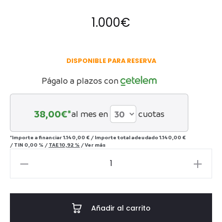
1.000
€
DISPONIBLE PARA RESERVA
Págalo a plazos con
38,00
€*
al mes en
cuotas
*Importe a financiar
1.140,00 €
/
Importe total adeudado
1.140,00 €
/
TIN
0,00 %
/
TAE
10,92 %
/
Ver más
Busto
IMPERIO
cantidad
Añadir al carrito