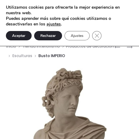
Utilizamos cookies para ofrecerte la mejor experiencia en
nuestra web.
Puedes aprender más sobre qué cookies utilizamos o
desactivarlas en los
ajustes
.
Cerrar el banner de 
Aceptar
Rechazar
Ajustes
Nave
BUSTO
ESCULTU
Inicio
Tienda interiorismo
Productos de decoración
VENUS
ESFINGE
del
Esculturas
Busto IMPERIO
prod