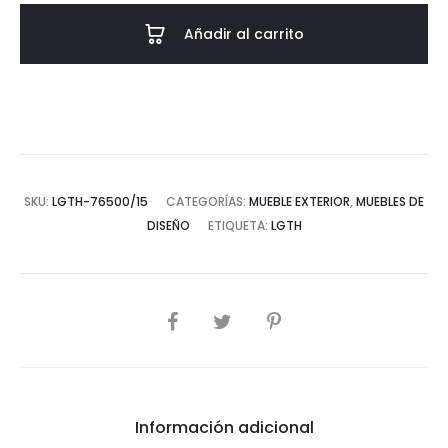
Madera
Añadir al carrito
de
Teca/Mármol
-
-
Natural/Crema
cantidad
SKU:
LGTH-76500/15
CATEGORÍAS:
MUEBLE EXTERIOR
,
MUEBLES DE
DISEÑO
ETIQUETA:
LGTH
COMPARTIR
Información adicional