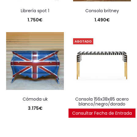
librería spot 1
consola britney
1.750
€
1.490
€
AGOTADO
cómoda uk
consola 156x38x85 acero
blanco/negro/dorado
3.175
€
Consultar Fecha de Entrada
1.914
€