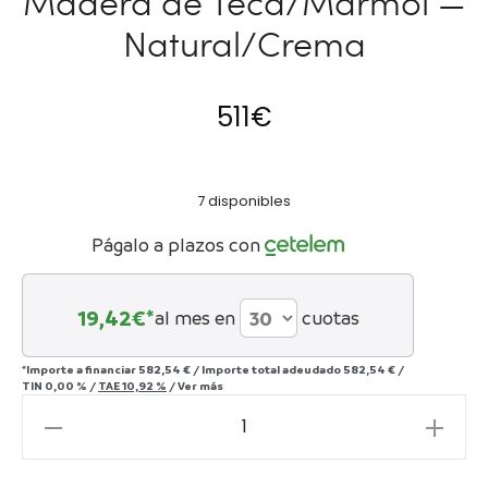
Madera de Teca/Mármol —
Natural/Crema
511
€
7 disponibles
Págalo a plazos con
19,42
€*
al mes en
cuotas
*Importe a financiar
582,54 €
/
Importe total adeudado
582,54 €
/
TIN
0,00 %
/
TAE
10,92 %
/
Ver más
Mesa
Auxiliar
51x51x50