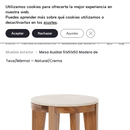
Utilizamos cookies para ofrecerte la mejor experiencia en
nuestra web.
Puedes aprender más sobre qué cookies utilizamos o
desactivarlas en los
ajustes
.
Cerrar el banner de 
Aceptar
Rechazar
Ajustes
Nave
MESA
LIBRERÍA
Inicio
Tienda interiorismo
Muebles de diseño
DE
GIFHORN
del
Mueble exterior
Mesa Auxiliar 51x51x50 Madera de
CENTRO
–
Teca/Mármol — Natural/Crema
prod
90X90X4
MADERA
MADERA
DE
DE
OLMO
TECA/MÁ
—
NATURAL