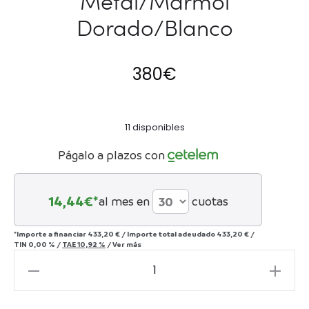
Metal/Mármol
Dorado/Blanco
380
€
11 disponibles
Págalo a plazos con
14,44
€*
al mes en
cuotas
*Importe a financiar
433,20 €
/
Importe total adeudado
433,20 €
/
TIN
0,00 %
/
TAE
10,92 %
/
Ver más
Mesa
Auxiliar
60x40x60