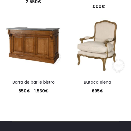
2.550
€
1.000
€
barra de bar le bistro
butaca elena
Rango
850
€
-
1.550
€
695
€
de
precios:
desde
850€