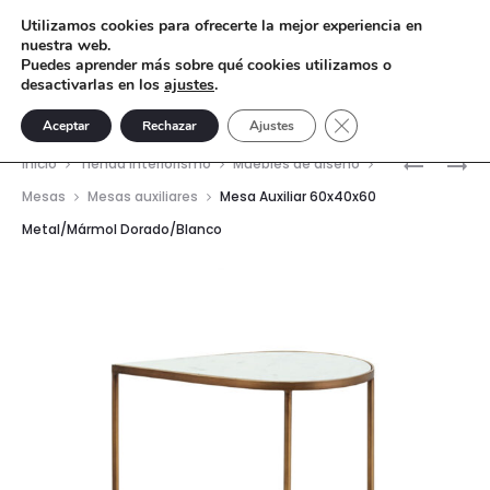
Utilizamos cookies para ofrecerte la mejor experiencia en
nuestra web.
Puedes aprender más sobre qué cookies utilizamos o
desactivarlas en los
ajustes
.
Cerrar el banner de 
Aceptar
Rechazar
Ajustes
Nave
SILLA
APARAD
Inicio
Tienda interiorismo
Muebles de diseño
47X54X8
100X40X
del
Mesas
Mesas auxiliares
Mesa Auxiliar 60x40x60
MADERA/
MADERA
Metal/Mármol Dorado/Blanco
prod
NEGRO/D
DE
CEDRO/M
BLANCO/