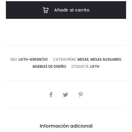
Metal/Mármol
Añadir al carrito
Dorado/Blanco
cantidad
SKU:
LGTH-69598/00
CATEGORÍAS:
MESAS
,
MESAS AUXILIARES
,
MUEBLES DE DISEÑO
ETIQUETA:
LGTH
COMPARTIR
Información adicional