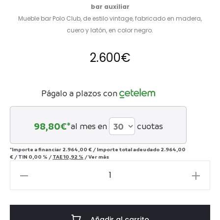
bar auxiliar
Mueble bar Polo Club, de estilo vintage, fabricado en madera,
cuero y latón, en color negro.
2.600
€
Págalo a plazos con
98,80
€*
al mes en
cuotas
*Importe a financiar
2.964,00 €
/
Importe total adeudado
2.964,00
€
/
TIN
0,00 %
/
TAE
10,92 %
/
Ver más
Mueble
Bar
Polo
Club
Añadir al carrito