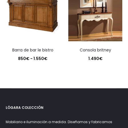
barra de bar le bistro
consola britney
Rango
850
€
-
1.550
€
1.490
€
de
precios:
desde
850€
hasta
LÓGARA COLECCIÓN
1.550€
Mobiliario e iluminación a medida. Diseñamos y fabricamos