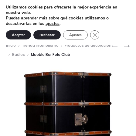
Utilizamos cookies para ofrecerte la mejor experiencia en
nuestra web.
Puedes aprender más sobre qué cookies utilizamos o
desactivarlas en los
ajustes
.
Cerrar el banner de 
Aceptar
Rechazar
Ajustes
Nave
ESCRITO
ESCRITO
Inicio
Tienda interiorismo
Productos de decoración
AMIS
CHIPPEN
del
Baúles
Mueble Bar Polo Club
prod