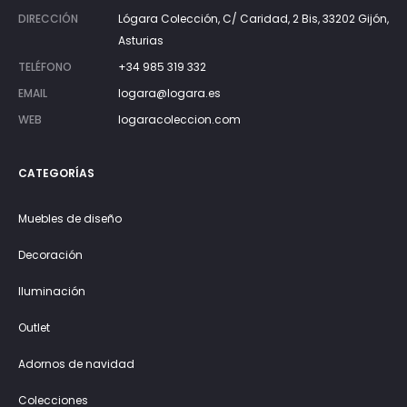
DIRECCIÓN
Lógara Colección, C/ Caridad, 2 Bis, 33202 Gijón,
Asturias
TELÉFONO
+34 985 319 332
EMAIL
logara@logara.es
WEB
logaracoleccion.com
CATEGORÍAS
Muebles de diseño
Decoración
Iluminación
Outlet
Adornos de navidad
Colecciones