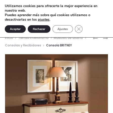
Utilizamos cookies para ofrecerte la mejor experiencia en
nuestra web.
Puedes aprender más sobre qué cookies utilizamos o
desactivarlas en los
ajustes
.
Cerrar el banner de 
Aceptar
Rechazar
Ajustes
Nave
MESA
ESTANTE
Inicio
Tienda interiorismo
Muebles de diseño
SALÓN
CÚBICA
del
Consolas y Recibidores
Consola BRITNEY
BISTRO
prod