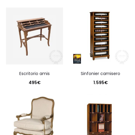
escritorio amis
sinfonier camisero
495
€
1.595
€