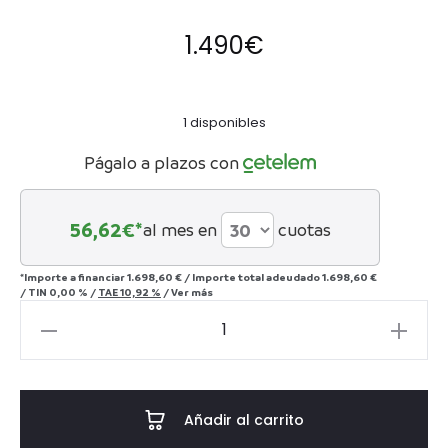
1.490
€
1 disponibles
Págalo a plazos con
56,62
€*
al mes en
cuotas
*Importe a financiar
1.698,60 €
/
Importe total adeudado
1.698,60 €
/
TIN
0,00 %
/
TAE
10,92 %
/
Ver más
Consola
BRITNEY
cantidad
Añadir al carrito