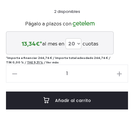
actual
original
2 disponibles
es:
era:
Págalo a plazos con
247€.
545€.
13,34
€*
al mes en
cuotas
*Importe a financiar
266,76 €
/
Importe total adeudado
266,76 €
/
TIN
0,00 %
/
TAE
9,31 %
/
Ver más
Sillón
Burflo
cantidad
Añadir al carrito