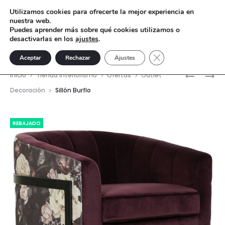
Utilizamos cookies para ofrecerte la mejor experiencia en
nuestra web.
Puedes aprender más sobre qué cookies utilizamos o
desactivarlas en los
ajustes
.
Cerrar el banner de 
Aceptar
Rechazar
Ajustes
Nave
FIGURA
FIGURA
Inicio
Tienda interiorismo
Ofertas
Outlet
INDIO
HOMBRE
del
Decoración
Sillón Burflo
BALAUST
RELAX
prod
PQ
REBAJADO