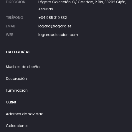
DIRECCIÓN
Lógara Colección, C/ Caridad, 2 Bis, 33202 Gijón,
Asturias
TELÉFONO
+34 985 319 332
EMAIL
logara@logara.es
WEB
logaracoleccion.com
CATEGORÍAS
Muebles de diseño
Decoración
Iluminación
Outlet
Adornos de navidad
Colecciones