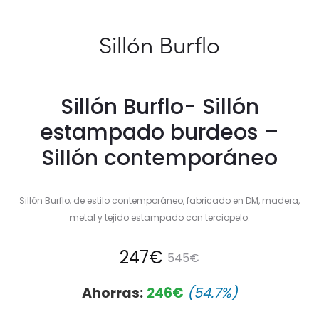
Sillón Burflo
Sillón Burflo- Sillón
estampado burdeos –
Sillón contemporáneo
Sillón Burflo, de estilo contemporáneo, fabricado en DM, madera,
metal y tejido estampado con terciopelo.
El
El
247
€
545
€
precio
precio
Ahorras:
246
€
(54.7%)