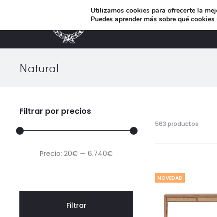
Utilizamos cookies para ofrecerte la mej
Puedes aprender más sobre qué cookies u
MUEBLES DE DISEÑO
Natural
Filtrar por precios
Mostr
563 productos
1–
60
Precio
Precio
Precio:
20€
—
6.740€
de
563
mínimo
máximo
resul
NOVEDAD
Orden
por
los
Filtrar
últim