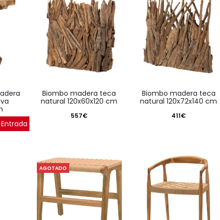
biombo madera teca
biombo madera teca
ova
natural 120x60x120 cm
natural 120x72x140 cm
m
557
€
411
€
 Entrada
AGOTADO