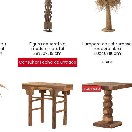
figura decorativa
lampara de sobremesa
al
madera natutal
madera fibra
m
38x20x215 cm
40x40x110cm
Consultar Fecha de Entrada
1.130
€
363
€
AGOTADO