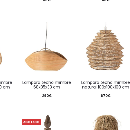
lampara techo mimbre
lampara techo mimbre
40 cm
68x35x33 cm
natural 100x100x100 cm
290
€
670
€
AGOTADO