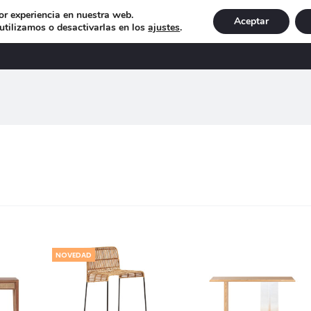
or experiencia en nuestra web.
Aceptar
tilizamos o desactivarlas en los
ajustes
.
DECORACIÓN
ILUMINACIÓN
NAVIDAD
EXCLU
ando
tados
NOVEDAD
ado
os