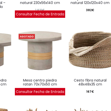
l –
natural 230x56x140 cm
natural 120x120x40 cm
do
1.621
€
382
€
Consultar Fecha de Entrada
AGOTADO
mesa centro piedra
cesto fibra natural
8 cm
ratan 70x70x50 cm
48x48x35 cm
Consultar Fecha de Entrada
457
€
167
€