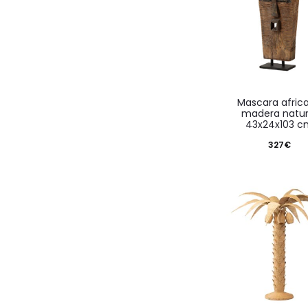
mascara africana
madera natur
43x24x103 c
327
€