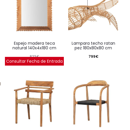
espejo madera teca
lampara techo ratan
natural 140x4x180 cm
pez 180x80x80 cm
823
€
799
€
Consultar Fecha de Entrada