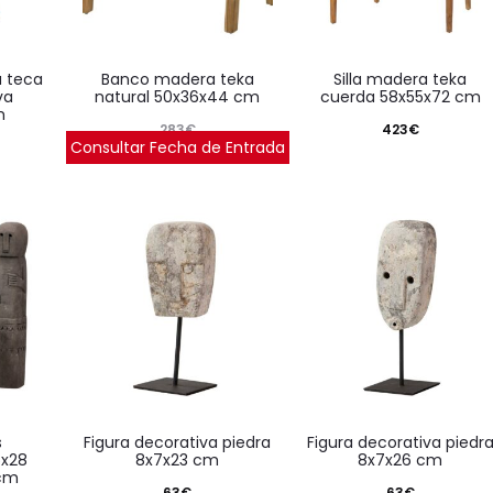
banco madera teka
silla madera teka
va
natural 50x36x44 cm
cuerda 58x55x72 cm
m
283
€
423
€
Consultar Fecha de Entrada
figura decorativa piedra
figura decorativa piedra
5x28
8x7x23 cm
8x7x26 cm
 cm
63
€
63
€