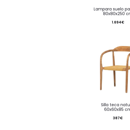
lampara suelo palmera
80x80x250 
1.694
€
silla teca natural
60x60x85 c
387
€