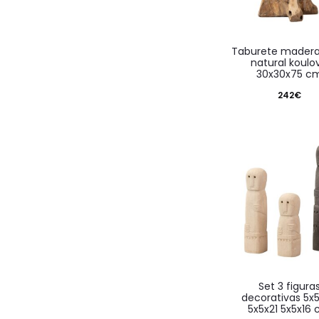
taburete madera teca
natural koulo
30x30x75 c
242
€
set 3 figuras
decorativas 5x
5x5x21 5x5x16