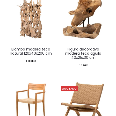
biombo madera teca
figura decorativa
natural 120x40x200 cm
madera teca aguila
40x25x30 cm
1.031
€
184
€
AGOTADO