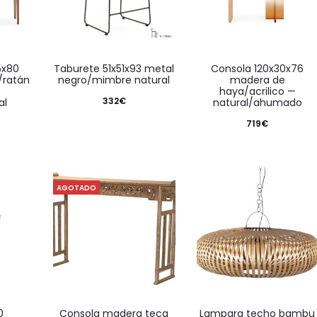
taburete 51x51x93 metal
consola 120x30x76
/ratán
negro/mimbre natural
madera de
haya/acrilico —
332
€
al
natural/ahumado
719
€
AGOTADO
consola madera teca
lampara techo bambu