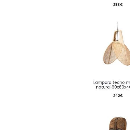
283
€
lampara techo mimbre
natural 60x60x
242
€