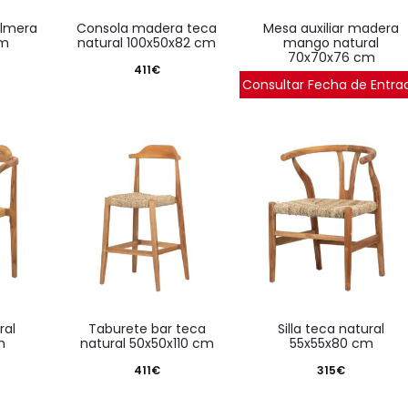
consola madera teca
mesa auxiliar madera
cm
natural 100x50x82 cm
mango natural
70x70x76 cm
411
€
Consultar Fecha de Entra
457
€
taburete bar teca
silla teca natural
m
natural 50x50x110 cm
55x55x80 cm
411
€
315
€