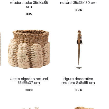
madera teka 35x14x85
natural 35x35x180 cm
cm
160
€
181
€
cesto algodon natural
figura decorativa
55x55x37 cm
madera 8x8x85 cm
218
€
169
€