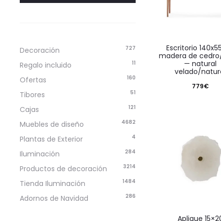
escritorio 140x55x80
727
Decoración
madera de cedro
— natural
11
Regalo incluido
velado/natur
160
Ofertas
779
€
51
Tibores
121
Cajas
4682
Muebles de diseño
4
Plantas de Exterior
284
Iluminación
3214
Productos de decoración
1484
Tienda Iluminación
286
Adornos de Navidad
aplique 15×20