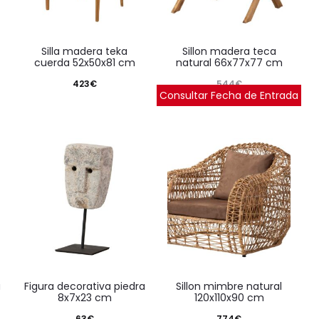
silla madera teka
sillon madera teca
cuerda 52x50x81 cm
natural 66x77x77 cm
423
€
544
€
Consultar Fecha de Entrada
figura decorativa piedra
sillon mimbre natural
8x7x23 cm
120x110x90 cm
63
€
774
€