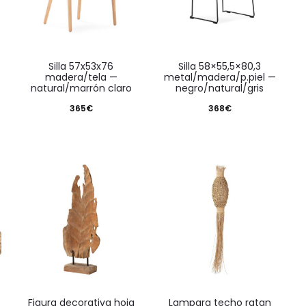
silla 57x53x76
silla 58×55,5×80,3
madera/tela —
metal/madera/p.piel —
natural/marrón claro
negro/natural/gris
365
€
368
€
figura decorativa hoja
lampara techo ratan