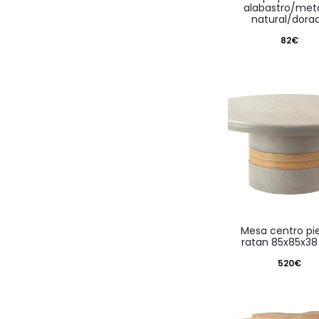
alabastro/meta
natural/dora
82
€
mesa centro piedra
ratan 85x85x3
520
€