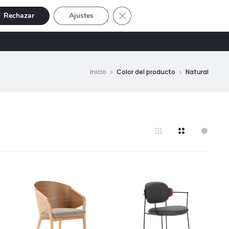
Cerrar el banner de cookies RGP
Rechazar
Ajustes
Buscar
Cuenta
SIVE
OFERTAS
0
Inicio
Color del producto
Natural