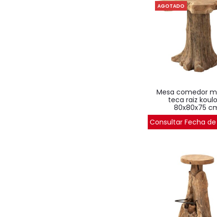
AGOTADO
mesa comedor madera
teca raiz koul
80x80x75 c
Consultar Fecha de
484
€