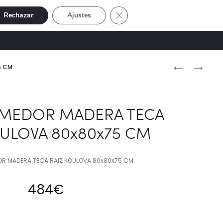
Cerrar el banner de cookies RGP
Rechazar
Ajustes
Buscar
Cuenta
SIVE
OFERTAS
0
Naveg
MESA
CONSOLA
5 CM
AUXILIAR
MADERA
del
MADERA
TECA
produ
MANGO
NATURAL
MEDOR MADERA TECA
NATURAL
230X56X140
OULOVA 80x80x75 CM
70X70X76
CM
CM
R MADERA TECA RAIZ KOULOVA 80x80x75 CM
484
€