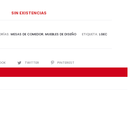
SIN EXISTENCIAS
ORÍAS:
MESAS DE COMEDOR
,
MUEBLES DE DISEÑO
ETIQUETA:
LGEC
IR
OOK
TWITTER
PINTEREST