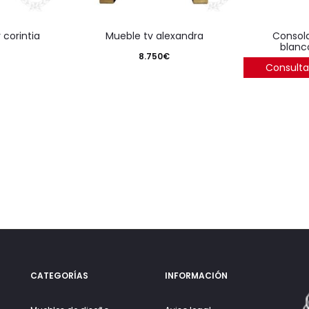
 corintia
mueble tv alexandra
consola 156x38x85 acero
blanc
8.750
€
Consulta
CATEGORÍAS
INFORMACIÓN