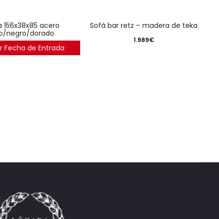
sofá bar retz – madera de teka
o/negro/dorado
1.989
€
r Fecha de Entrada
1.914
€