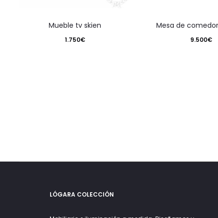
mueble tv skien
mesa de comedor
1.750
€
9.500
€
LÓGARA COLECCIÓN