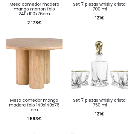
mesa comedor madera
set 7 piezas whisky cristal
mango marron felo
700 ml
240x100x76cm
121
€
2.178
€
mesa comedor mango
set 7 piezas whisky cristal
madera felo 140x140x76
750 ml
cm
121
€
1.563
€