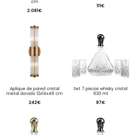
cm
111
€
2.081
€
aplique de pared cristal
set 7 piezas whisky cristal
metal dorado 12x14x46 cm
630 ml
242
€
87
€