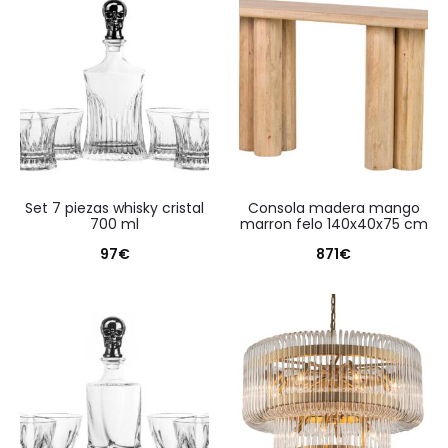
set 7 piezas whisky cristal
consola madera mango
700 ml
marron felo 140x40x75 cm
97
€
871
€