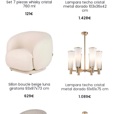
set 7 piezas whisky cristal
lampara techo cristal
760 ml
metal dorado 103x36x42
cm
121
€
1.428
€
sillon boucle beige luna
lampara techo cristal
giratoria 93x87x73 cm
metal dorado 61x61x75 cm
629
€
1.089
€