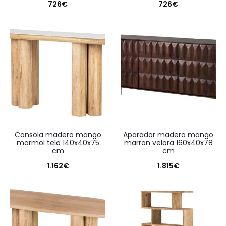
726
€
726
€
consola madera mango
aparador madera mango
marmol telo 140x40x75
marron velora 160x40x78
cm
cm
1.162
€
1.815
€