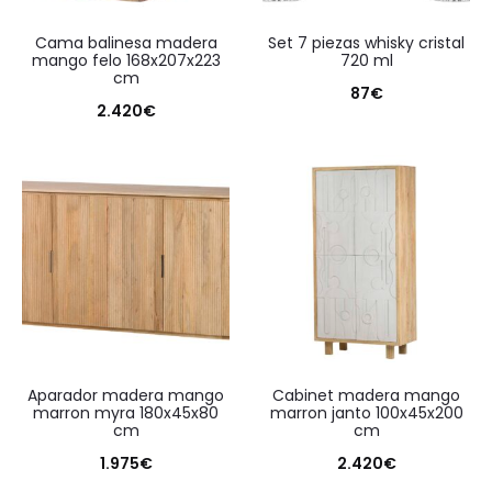
cama balinesa madera
set 7 piezas whisky cristal
mango felo 168x207x223
720 ml
cm
87
€
2.420
€
aparador madera mango
cabinet madera mango
marron myra 180x45x80
marron janto 100x45x200
cm
cm
1.975
€
2.420
€