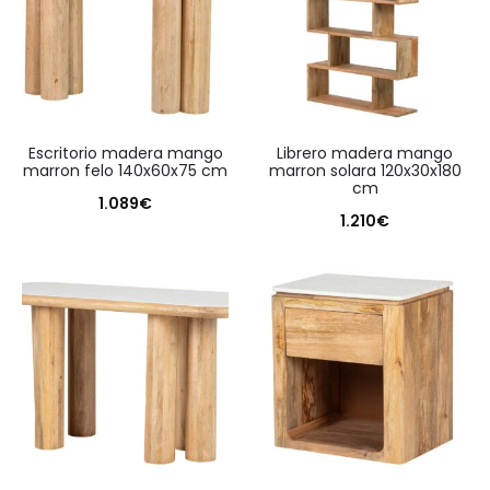
escritorio madera mango
librero madera mango
marron felo 140x60x75 cm
marron solara 120x30x180
cm
1.089
€
1.210
€