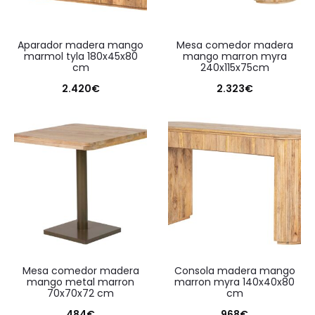
aparador madera mango
mesa comedor madera
marmol tyla 180x45x80
mango marron myra
cm
240x115x75cm
2.420
€
2.323
€
mesa comedor madera
consola madera mango
mango metal marron
marron myra 140x40x80
70x70x72 cm
cm
484
€
968
€