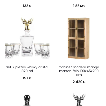
133
€
1.854
€
set 7 piezas whisky cristal
cabinet madera mango
820 ml
marron felo 100x45x200
cm
157
€
2.420
€