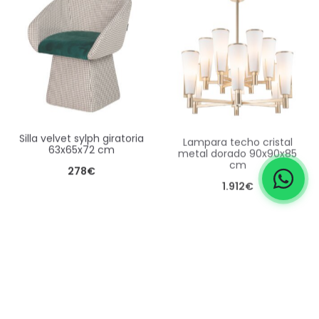
silla velvet sylph giratoria
lampara techo cristal
63x65x72 cm
metal dorado 90x90x85
cm
278
€
1.912
€