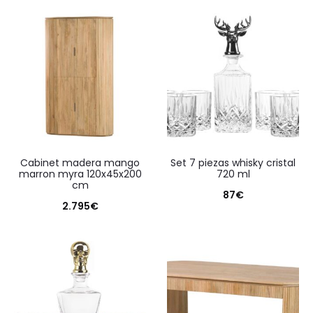
cabinet madera mango
set 7 piezas whisky cristal
marron myra 120x45x200
720 ml
cm
87
€
2.795
€