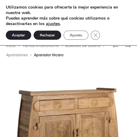
Utilizamos cookies para ofrecerte la mejor experiencia en
nuestra web.
Puedes aprender más sobre qué cookies utilizamos o
desactivarlas en los
ajustes
.
Cerrar el banner de 
Aceptar
Rechazar
Ajustes
Nave
APARAD
CÓMODA
Inicio
Tienda interiorismo
Muebles de diseño
200X40X
AOI
del
Aparadores
Aparador Hicaro
MADERA
70
prod
DE
CM
OLMO
—
MARRON
ANTIQUE