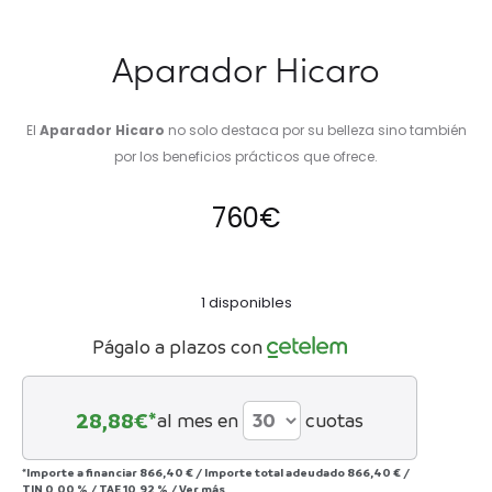
Aparador Hicaro
El
Aparador Hicaro
no solo destaca por su belleza sino también
por los beneficios prácticos que ofrece.
760
€
1 disponibles
Págalo a plazos con
28,88
€*
al mes en
cuotas
*Importe a financiar
866,40 €
/
Importe total adeudado
866,40 €
/
TIN
0,00 %
/
TAE
10,92 %
/
Ver más