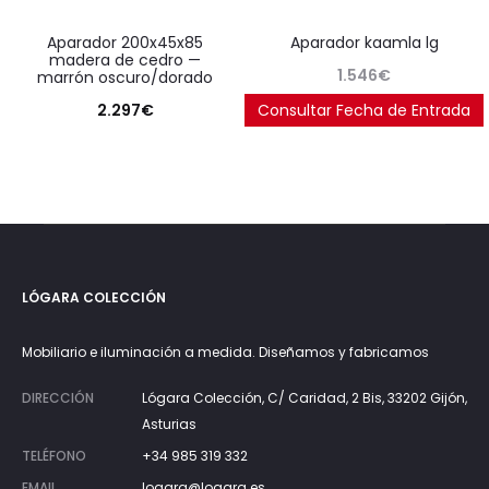
aparador 200x45x85
aparador kaamla lg
madera de cedro —
1.546
€
marrón oscuro/dorado
2.297
€
Consultar Fecha de Entrada
LÓGARA COLECCIÓN
Mobiliario e iluminación a medida. Diseñamos y fabricamos
DIRECCIÓN
Lógara Colección, C/ Caridad, 2 Bis, 33202 Gijón,
Asturias
TELÉFONO
+34 985 319 332
EMAIL
logara@logara.es