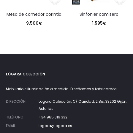
mesa de comedor corintia
sinfonier camisero
9.500
€
1.595
€
LÓGARA COLECCIÓN
Mobiliario e iluminación a medida. Diseñamos y fabricamos
DIRECCIÓN
Lógara Colección, C/ Caridad, 2 Bis, 33202 Gijón,
Asturias
TELÉFONO
+34 985 319 332
EMAIL
logara@logara.es