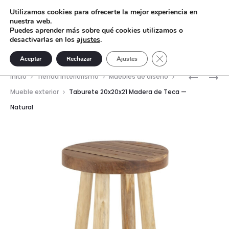
Utilizamos cookies para ofrecerte la mejor experiencia en
nuestra web.
Puedes aprender más sobre qué cookies utilizamos o
desactivarlas en los
ajustes
.
Cerrar el banner de 
Aceptar
Rechazar
Ajustes
Nave
TABURET
MESA
Inicio
Tienda interiorismo
Muebles de diseño
30X30X4
COMEDO
del
Mueble exterior
Taburete 20x20x21 Madera de Teca —
MADERA
OMAHA
Natural
prod
DE
–
TECA
MADERA
—
DE
NATURAL
TEKA
RECICLA