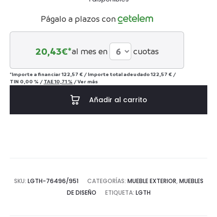
Págalo a plazos con
20,43
€*
al mes en
cuotas
*Importe a financiar
122,57 €
/
Importe total adeudado
122,57 €
/
TIN
0,00 %
/
TAE
10,71 %
/
Ver más
Añadir al carrito
SKU:
LGTH-76496/951
CATEGORÍAS:
MUEBLE EXTERIOR
,
MUEBLES
DE DISEÑO
ETIQUETA:
LGTH