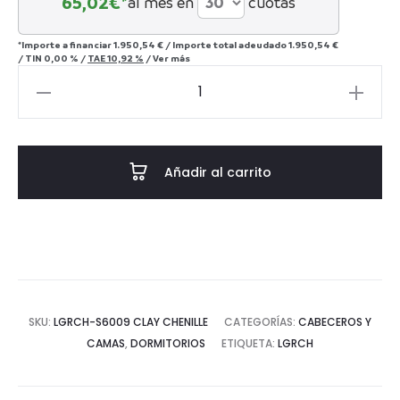
65,02
€*
al mes en
cuotas
*Importe a financiar
1.950,54 €
/
Importe total adeudado
1.950,54 €
/
TIN
0,00 %
/
TAE
10,92 %
/
Ver más
Cama
Pixie
120x200
Clay
Añadir al carrito
Chenille
cantidad
SKU:
LGRCH-S6009 CLAY CHENILLE
CATEGORÍAS:
CABECEROS Y
CAMAS
,
DORMITORIOS
ETIQUETA:
LGRCH