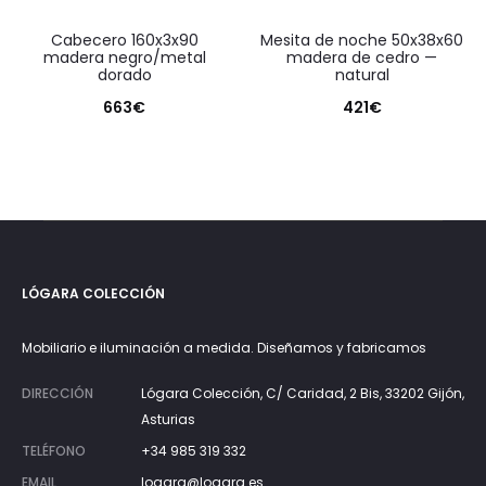
cabecero 160x3x90
mesita de noche 50x38x60
madera negro/metal
madera de cedro —
dorado
natural
663
€
421
€
LÓGARA COLECCIÓN
Mobiliario e iluminación a medida. Diseñamos y fabricamos
DIRECCIÓN
Lógara Colección, C/ Caridad, 2 Bis, 33202 Gijón,
Asturias
TELÉFONO
+34 985 319 332
EMAIL
logara@logara.es