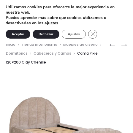
Utilizamos cookies para ofrecerte la mejor experiencia en
nuestra web.
Puedes aprender más sobre qué cookies utilizamos o
desactivarlas en los
ajustes
.
Cerrar el banner de 
Aceptar
Rechazar
Ajustes
Nave
CAMA
MESITA
Inicio
Tienda interiorismo
Muebles de diseño
PIXIE
DE
del
Dormitorios
Cabeceros y Camas
Cama Pixie
120×200
NOCHE
120×200 Clay Chenille
prod
ROSEWO
GISWIL
JEWEL
–
MADERA
CONTRA