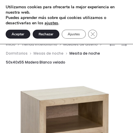
Utilizamos cookies para ofrecerte la mejor experiencia en
nuestra web.
Puedes aprender más sobre qué cookies utilizamos o
desactivarlas en los
ajustes
.
Cerrar el banner de 
Aceptar
Rechazar
Ajustes
Nave
MESA
MESITA
Inicio
Tienda interiorismo
Muebles de diseño
DE
DE
del
Dormitorios
Mesas de noche
Mesita de noche
CENTRO
NOCHE
50x40x55 Madera Blanco velado
prod
120X70X
50X40X5
CRISTAL
MADERA
GRIS
GRIS
VELADO
VELADO