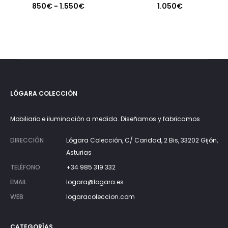
Rango
850
€
-
1.550
€
1.050
€
de
precios:
desde
850€
hasta
LÓGARA COLECCIÓN
1.550€
Mobiliario e iluminación a medida. Diseñamos y fabricamos
DIRECCIÓN
Lógara Colección, C/ Caridad, 2 Bis, 33202 Gijón,
Asturias
TELÉFONO
+34 985 319 332
EMAIL
logara@logara.es
WEB
logaracoleccion.com
CATEGORÍAS