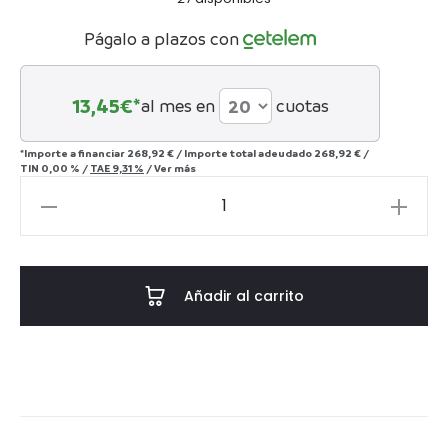
Págalo a plazos con
13,45
€*
al mes en
cuotas
*Importe a financiar
268,92 €
/
Importe total adeudado
268,92 €
/
TIN
0,00 %
/
TAE
9,31 %
/
Ver más
Mesita
de
noche
50x40x55
Añadir al carrito
Madera
Blanco
velado
cantidad