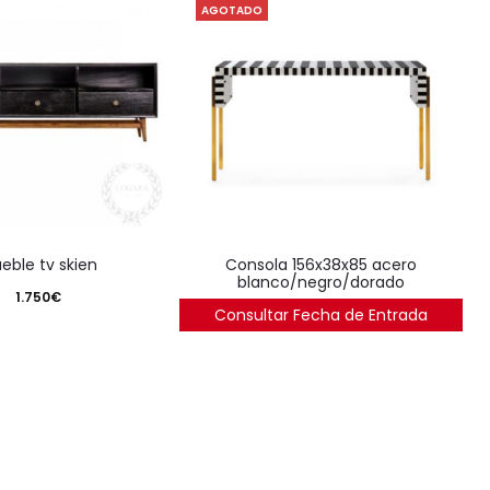
AGOTADO
ueble tv skien
consola 156x38x85 acero
blanco/negro/dorado
1.750
€
Consultar Fecha de Entrada
1.914
€