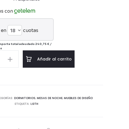
os con
 en
cuotas
mporte total adeudado
240,75 €
/
ás
Añadir al carrito
6
EGORÍAS:
DORMITORIOS
,
MESAS DE NOCHE
,
MUEBLES DE DISEÑO
ETIQUETA:
LGTH
d