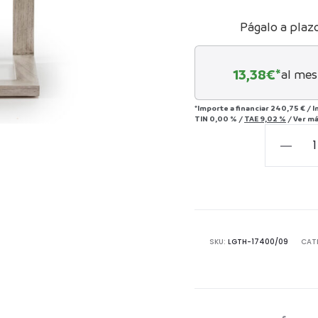
Págalo a plaz
13,38
€*
al mes
*Importe a financiar
240,75 €
/
I
TIN
0,00 %
/
TAE
9,02 %
/
Ver m
Mesita
de
Noche
50x35x6
Madera
Gris
SKU:
LGTH-17400/09
CAT
Velado
cantida