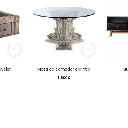
aveler
mesa de comedor corintia
m
9.500
€