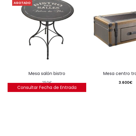
AGOTADO
mesa salón bistro
mesa centro tr
250
€
3.600
€
Consultar Fecha de Entrada