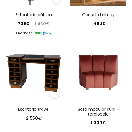
estantería cúbica
consola britney
El
El
725
€
1.490
€
1.450
€
precio
precio
Ahorras:
599
€
(50%)
actual
original
es:
era:
725€.
1.450€.
escritorio travel
sofá modular suhl –
terciopelo
2.550
€
1.000
€