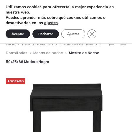
Utilizamos cookies para ofrecerte la mejor experiencia en
nuestra web.
Puedes aprender más sobre qué cookies utilizamos o
desactivarlas en los
ajustes
.
Cerrar el banner de 
Aceptar
Rechazar
Ajustes
Nave
MESITA
MESA
Inicio
Tienda interiorismo
Muebles de diseño
DE
DE
del
Dormitorios
Mesas de noche
Mesita de Noche
NOCHE
CENTRO
50x35x66 Madera Negro
prod
50X35X6
110X70X4
MADERA
CRISTAL
GRIS
GRIS
AGOTADO
VELADO
VELADO