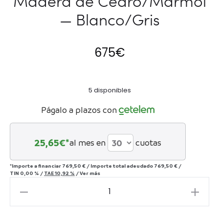
Madera de Cedro/Mármol
— Blanco/Gris
675
€
5 disponibles
Págalo a plazos con
25,65
€*
al mes en
cuotas
*Importe a financiar
769,50 €
/
Importe total adeudado
769,50 €
/
TIN
0,00 %
/
TAE
10,92 %
/
Ver más
Mesita
de
Noche