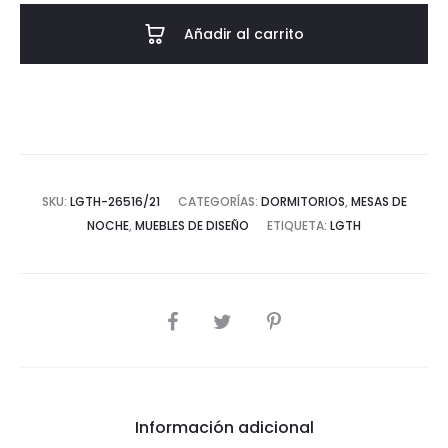
46X45X45
Añadir al carrito
Madera
de
Cedro/Mármol
-
-
Blanco/Gris
SKU:
LGTH-26516/21
CATEGORÍAS:
DORMITORIOS
,
MESAS DE
cantidad
NOCHE
,
MUEBLES DE DISEÑO
ETIQUETA:
LGTH
COMPARTIR
Información adicional