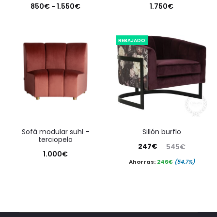
Rango
850
€
-
1.550
€
1.750
€
de
precios:
REBAJADO
desde
850€
hasta
1.550€
sofá modular suhl –
sillón burflo
terciopelo
El
El
247
€
545
€
1.000
€
precio
precio
Ahorras:
246
€
(54.7%)
actual
original
es:
era:
247€.
545€.