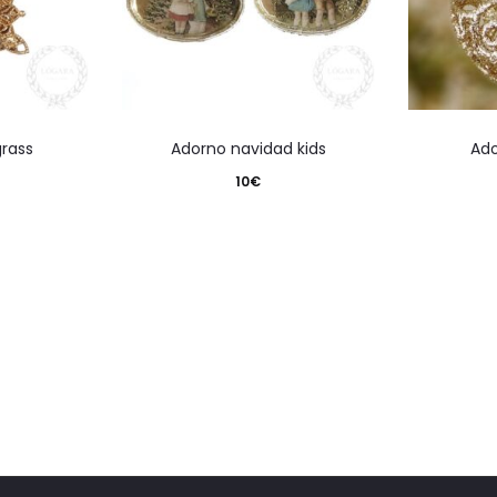
grass
adorno navidad kids
ad
10
€