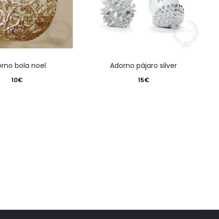
orno bola noel
adorno pájaro silver
10
€
15
€