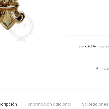
SKU:
C 14376
CATEG
COMPART
FACEB
scripción
Información adicional
Valoracione