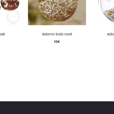
ask
adorno bola noel
ad
10
€