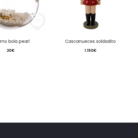
orno bola pearl
cascanueces soldadito
20
€
1.150
€