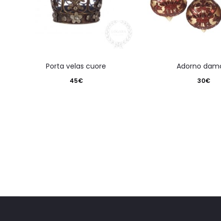
porta velas cuore
adorno dam
45
€
30
€