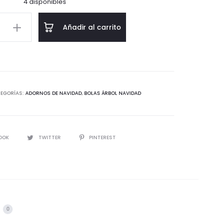
4 disponibles
Añadir al carrito
d
EGORÍAS:
ADORNOS DE NAVIDAD
,
BOLAS ÁRBOL NAVIDAD
IR
OOK
TWITTER
PINTEREST
s
0