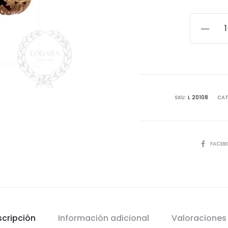
ADORNO
BOLA
DAMASK
cantida
SKU:
L 20108
CAT
COMPART
FACEB
scripción
Información adicional
Valoracione