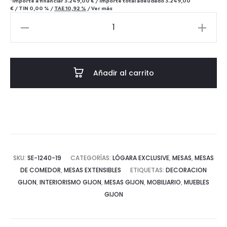
*Importe a financiar
3.249,00 €
/
Importe total adeudado
3.249,00
€
/
TIN
0,00 %
/
TAE
10,92 %
/
Ver más
Mesa
comedor
Regencia
cantidad
Añadir al carrito
SKU:
SE-1240-19
CATEGORÍAS:
LÓGARA EXCLUSIVE
,
MESAS
,
MESAS
DE COMEDOR
,
MESAS EXTENSIBLES
ETIQUETAS:
DECORACION
GIJON
,
INTERIORISMO GIJON
,
MESAS GIJON
,
MOBILIARIO
,
MUEBLES
GIJON