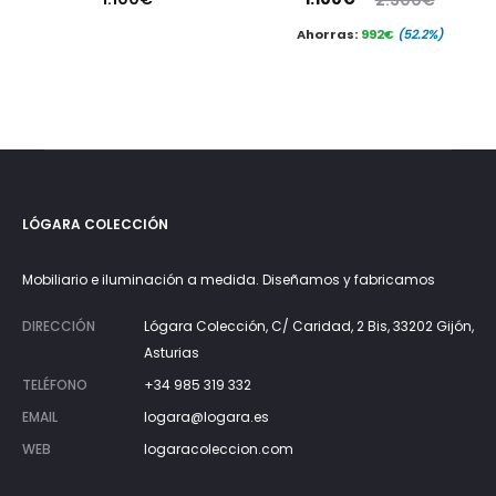
precio
precio
Ahorras:
992
€
(52.2%)
actual
original
es:
era:
1.100€.
2.300€.
LÓGARA COLECCIÓN
Mobiliario e iluminación a medida. Diseñamos y fabricamos
DIRECCIÓN
Lógara Colección, C/ Caridad, 2 Bis, 33202 Gijón,
Asturias
TELÉFONO
+34 985 319 332
EMAIL
logara@logara.es
WEB
logaracoleccion.com