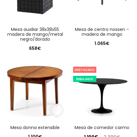
mesa auxiliar 38x38x55
mesa de centro nossen –
madera de mango/metal
madera de mango
negro/dorado
1.065
€
658
€
DESTACADO
REBAJADO
mesa donna extensible
mesa de comedor carmo
El
El
1.100
€
1.100
€
2.300
€