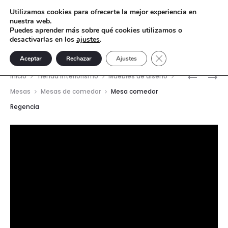
Utilizamos cookies para ofrecerte la mejor experiencia en
nuestra web.
Puedes aprender más sobre qué cookies utilizamos o
desactivarlas en los
ajustes
.
Cerrar el banner de 
Aceptar
Rechazar
Ajustes
Nave
COPA
ORGANIZ
Inicio
Tienda interiorismo
Muebles de diseño
MACETE
MESA
del
Mesas
Mesas de comedor
Mesa comedor
ELISA
BOOK
Regencia
prod
Reproductor
de
vídeo