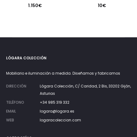
1.150
€
10
€
LÓGARA COLECCIÓN
Mobiliario e iluminación a medida. Diseñamos y fabricamos
DIRECCIÓN
Lógara Colección, C/ Caridad, 2 Bis, 33202 Gijón,
Asturias
TELÉFONO
+34 985 319 332
EMAIL
logara@logara.es
WEB
logaracoleccion.com