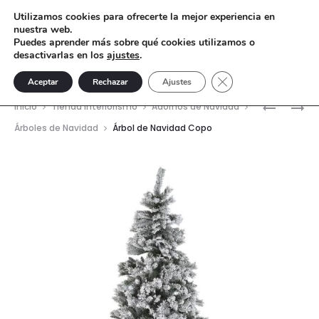
Utilizamos cookies para ofrecerte la mejor experiencia en
nuestra web.
Puedes aprender más sobre qué cookies utilizamos o
desactivarlas en los
ajustes
.
Cerrar el banner de 
Aceptar
Rechazar
Ajustes
Nave
ÁRBOL
ÁRBOL
Inicio
Tienda interiorismo
Adornos de Navidad
DE
DE
del
Árboles de Navidad
Árbol de Navidad Copo
NAVIDAD
NAVIDAD
prod
BAYAS
COPEN