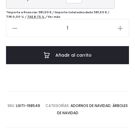
*Importe a financiar
381,50 €
/
Importe total adeudado
381,50 €
/
TIN
0,00 %
/
TAE
8,75 %
/
Ver más
Árbol
de
Navidad
Copo
Añadir al carrito
cantidad
SKU:
LGITI-198549
CATEGORÍAS:
ADORNOS DE NAVIDAD
,
ÁRBOLES
DE NAVIDAD