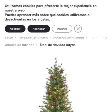
Utilizamos cookies para ofrecerte la mejor experiencia en
nuestra web.
Puedes aprender más sobre qué cookies utilizamos o
desactivarlas en los
ajustes
.
Cerrar el banner de 
Aceptar
Rechazar
Ajustes
Nave
ÁRBOL
ÁRBOL
Inicio
Tienda interiorismo
Adornos de Navidad
DE
DE
del
Árboles de Navidad
Árbol de Navidad Bayas
NAVIDAD
NAVIDAD
prod
CON
COPO
ACEBO