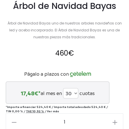
Árbol de Navidad Bayas
Árbol de Navidad Bayas uno de nuestros arboles navideños con
led y acebo incorporado. El Árbol de Navidad Bayas es una de
nuestras piezas más tradicionales.
460
€
Págalo a plazos con
17,48
€*
al mes en
cuotas
*Importe a financiar
524,40 €
/
Importe total adeudado
524,40 €
/
TIN
0,00 %
/
TAE
10,92 %
/
Ver más
Árbol
de