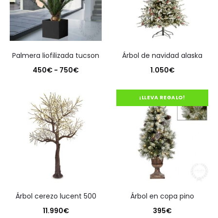
palmera liofilizada tucson
árbol de navidad alaska
Rango
450
€
-
750
€
1.050
€
de
precios:
¡LLEVA REGALO!
desde
450€
hasta
750€
árbol cerezo lucent 500
árbol en copa pino
11.990
€
395
€