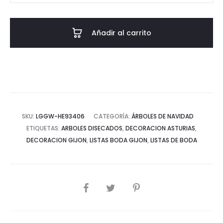
Navidad
Bayas
Añadir al carrito
cantidad
SKU:
LGGW-HE93406
CATEGORÍA:
ÁRBOLES DE NAVIDAD
ETIQUETAS:
ARBOLES DISECADOS
,
DECORACION ASTURIAS
,
DECORACION GIJON
,
LISTAS BODA GIJON
,
LISTAS DE BODA
COMPARTIR