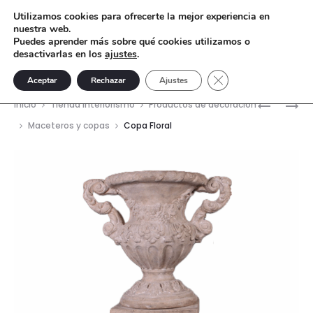
Utilizamos cookies para ofrecerte la mejor experiencia en
nuestra web.
Puedes aprender más sobre qué cookies utilizamos o
desactivarlas en los
ajustes
.
Cerrar el banner de 
Aceptar
Rechazar
Ajustes
Nave
COPA
COPA
Inicio
Tienda interiorismo
Productos de decoración
ÁNGEL
ROMANA
del
Maceteros y copas
Copa Floral
prod