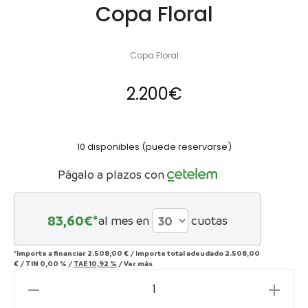
Copa Floral
Copa Floral
2.200
€
10 disponibles (puede reservarse)
Págalo a plazos con
83,60
€*
al mes en
cuotas
*Importe a financiar
2.508,00 €
/
Importe total adeudado
2.508,00
€
/
TIN
0,00 %
/
TAE
10,92 %
/
Ver más
Copa
Floral