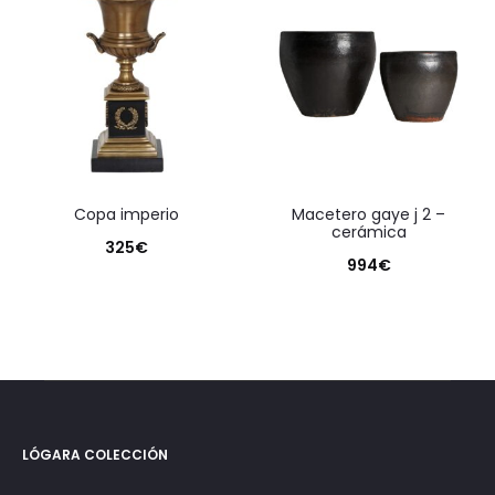
copa imperio
macetero gaye j 2 –
cerámica
325
€
994
€
LÓGARA COLECCIÓN