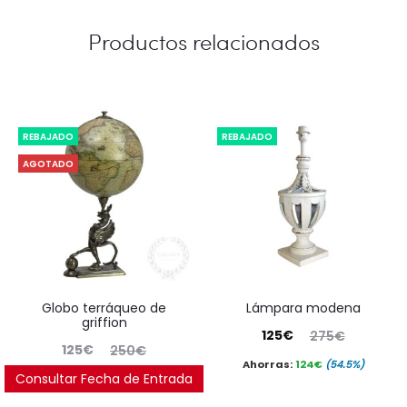
Productos relacionados
REBAJADO
REBAJADO
AGOTADO
globo terráqueo de
lámpara modena
griffion
El
El
125
€
275
€
El
El
125
€
250
€
precio
precio
Ahorras:
124
€
(54.5%)
precio
precio
Consultar Fecha de Entrada
Ahorras:
103
€
(50%)
actual
original
actual
original