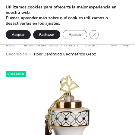
Utilizamos cookies para ofrecerte la mejor experiencia en
nuestra web.
Puedes aprender más sobre qué cookies utilizamos o
desactivarlas en los
ajustes
.
Cerrar el banner de 
Aceptar
Rechazar
Ajustes
Nave
TIBOR
LÁMPARA
Inicio
Tienda interiorismo
Ofertas
Outlet
CERÁMIC
DE
del
Decoración
Tibor Cerámica Geométrico Geox
SARGA
PIE
prod
GRANDE
CALAB
REBAJADO