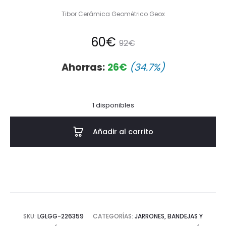
Tibor Cerámica Geométrico Geox
El
El
60
€
92
€
precio
precio
Ahorras:
26
€
(34.7%)
actual
original
1 disponibles
es:
era:
Añadir al carrito
60€.
92€.
SKU:
LGLGG-226359
CATEGORÍAS:
JARRONES, BANDEJAS Y