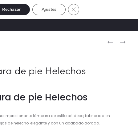
Cerrar el banner de cookies RGP
Rechazar
Ajustes
Buscar
Cuenta
SIVE
OFERTAS
0
Naveg
FIGURA
FIGURA
HOMBRE
INDIO
del
RELAX
CAMINANDO
produ
MD
ra de pie Helechos
ra de pie Helechos
a impresionante lámpara de estilo art deco, fabricada en
jas de helecho, elegante y con un acabado dorado.