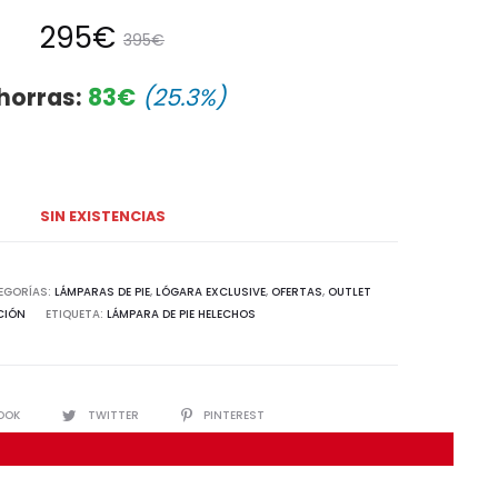
El
El
295
€
395
€
cio
precio
horras:
83
€
(25.3%)
ual
original
es:
era:
SIN EXISTENCIAS
5€.
395€.
EGORÍAS:
LÁMPARAS DE PIE
,
LÓGARA EXCLUSIVE
,
OFERTAS
,
OUTLET
CIÓN
ETIQUETA:
LÁMPARA DE PIE HELECHOS
IR
OOK
TWITTER
PINTEREST