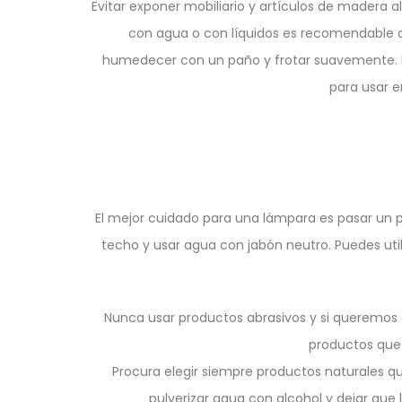
Evitar exponer mobiliario y artículos de madera a
con agua o con líquidos es recomendable da
humedecer con un paño y frotar suavemente. El 
para usar e
El mejor cuidado para una lámpara es pasar un plu
techo y usar agua con jabón neutro. Puedes util
Nunca usar productos abrasivos y si queremos d
productos que 
Procura elegir siempre productos naturales q
pulverizar agua con alcohol y dejar que