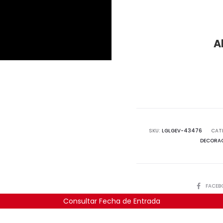
pre
A
act
29
SKU:
LGLGEV-43476
CAT
DECORA
COMPART
FACEB
Consultar Fecha de Entrada