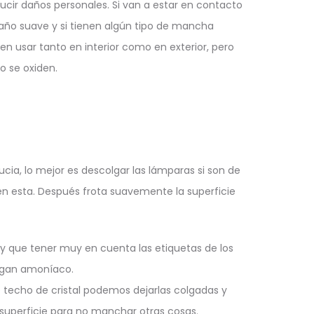
ducir daños personales. Si van a estar en contacto
paño suave y si tienen algún tipo de mancha
n usar tanto en interior como en exterior, pero
o se oxiden.
ucia, lo mejor es descolgar las lámparas si son de
ien esta. Después frota suavemente la superficie
ay que tener muy en cuenta las etiquetas de los
engan amoníaco.
 techo de cristal podemos dejarlas colgadas y
 superficie para no manchar otras cosas.