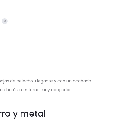
s
0
hojas de helecho. Elegante y con un acabado
o que hará un entorno muy acogedor.
rro y metal