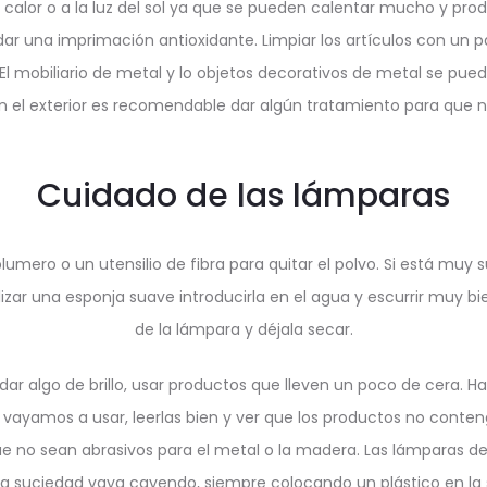
l calor o a la luz del sol ya que se pueden calentar mucho y pro
r una imprimación antioxidante. Limpiar los artículos con un 
mobiliario de metal y lo objetos decorativos de metal se puede
n el exterior es recomendable dar algún tratamiento para que n
Cuidado de las lámparas
mero o un utensilio de fibra para quitar el polvo. Si está muy s
izar una esponja suave introducirla en el agua y escurrir muy b
de la lámpara y déjala secar.
ar algo de brillo, usar productos que lleven un poco de cera. H
vayamos a usar, leerlas bien y ver que los productos no cont
ue no sean abrasivos para el metal o la madera. Las lámparas de
 la suciedad vaya cayendo, siempre colocando un plástico en la