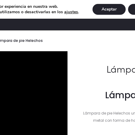
or experiencia en nuestra web.
Aceptar
tilizamos o desactivarlas en los
ajustes
.
DECORACIÓN
ILUMINACIÓN
NAVIDAD
EXCLU
ámpara de pie Helechos
ductor
Lámpa
Lámpa
Lámpara de pie Helechos un
metal con forma de ho