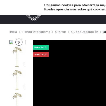
Utilizamos cookies para ofrecerte la mej
Puedes aprender más sobre qué cookies u
MUEBLES DE DISEÑO
Inicio
Tienda interiorismo
Ofertas
Outlet Decoración
L
Repro
REBAJADO
de
AGOTADO
vídeo