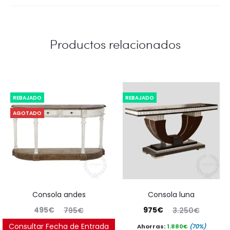
Productos relacionados
REBAJADO
REBAJADO
AGOTADO
consola andes
consola luna
El
El
El
El
495
€
975
€
795
€
3.250
€
precio
precio
precio
precio
Consultar Fecha de Entrada
Ahorras:
248
€
(37.7%)
Ahorras:
1.880
€
(70%)