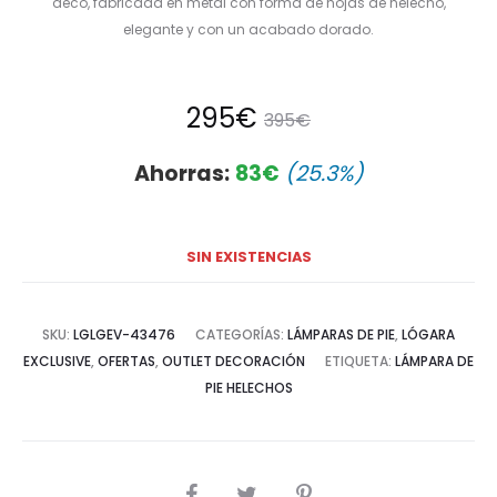
deco, fabricada en metal con forma de hojas de helecho,
elegante y con un acabado dorado.
El
El
295
€
395
€
precio
precio
Ahorras:
83
€
(25.3%)
actual
original
SIN EXISTENCIAS
es:
era:
295€.
395€.
SKU:
LGLGEV-43476
CATEGORÍAS:
LÁMPARAS DE PIE
,
LÓGARA
EXCLUSIVE
,
OFERTAS
,
OUTLET DECORACIÓN
ETIQUETA:
LÁMPARA DE
PIE HELECHOS
COMPARTIR