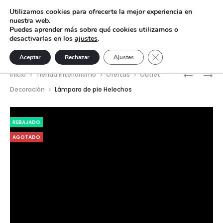
Utilizamos cookies para ofrecerte la mejor experiencia en
nuestra web.
Puedes aprender más sobre qué cookies utilizamos o
desactivarlas en los
ajustes
.
Cerrar el banner de 
Aceptar
Rechazar
Ajustes
Nave
FIGURA
FIGURA
Inicio
Tienda interiorismo
Ofertas
Outlet
HOMBRE
INDIO
del
Decoración
Lámpara de pie Helechos
RELAX
CAMINA
prod
MD
Reproductor
REBAJADO
de
AGOTADO
vídeo