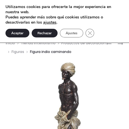
Utilizamos cookies para ofrecerte la mejor experiencia en
nuestra web.
Puedes aprender más sobre qué cookies utilizamos o
desactivarlas en los
ajustes
.
Cerrar el banner de 
Aceptar
Rechazar
Ajustes
Nave
LÁMPARA
FIGURA
Inicio
Tienda interiorismo
Productos de decoración
DE
INDIO
del
Figuras
Figura indio caminando
PIE
BALAUST
prod
HELECHO