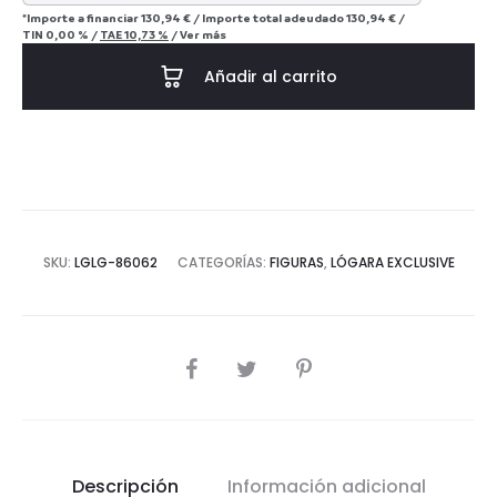
*Importe a financiar
130,94 €
/
Importe total adeudado
130,94 €
/
TIN
0,00 %
/
TAE
10,73 %
/
Ver más
Añadir al carrito
SKU:
LGLG-86062
CATEGORÍAS:
FIGURAS
,
LÓGARA EXCLUSIVE
COMPARTIR
Descripción
Información adicional