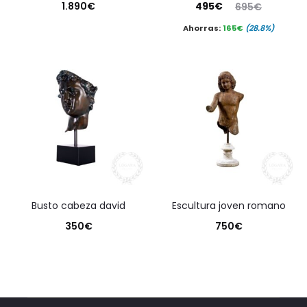
El
El
1.890
€
495
€
695
€
precio
precio
Ahorras:
165
€
(28.8%)
actual
original
es:
era:
495€.
695€.
busto cabeza david
escultura joven romano
350
€
750
€