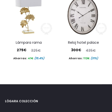
lámpara rama
reloj hotel palace
El
El
El
El
275
€
300
€
325
€
435
€
precio
precio
precio
precio
Ahorras:
41
€
(15.4%)
Ahorras:
112
€
(31%)
actual
original
actual
original
es:
era:
es:
era:
275€.
325€.
300€.
435€.
LÓGARA COLECCIÓN