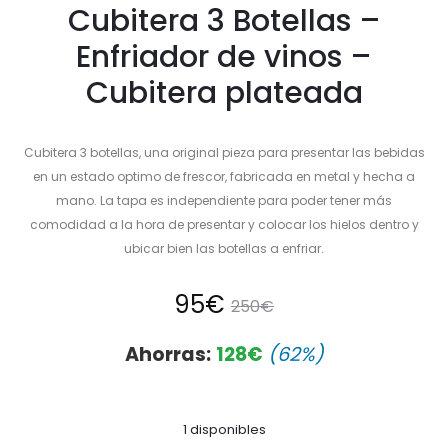
Cubitera 3 Botellas –
Enfriador de vinos –
Cubitera plateada
Cubitera 3 botellas, una original pieza para presentar las bebidas
en un estado optimo de frescor, fabricada en metal y hecha a
mano. La tapa es independiente para poder tener más
comodidad a la hora de presentar y colocar los hielos dentro y
ubicar bien las botellas a enfriar.
El
El
95
€
250
€
precio
precio
Ahorras:
128
€
(62%)
actual
original
1 disponibles
es:
era: