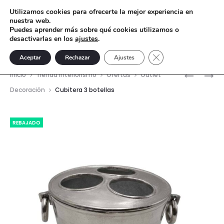
Utilizamos cookies para ofrecerte la mejor experiencia en
nuestra web.
Puedes aprender más sobre qué cookies utilizamos o
desactivarlas en los
ajustes
.
Cerrar el banner de 
Aceptar
Rechazar
Ajustes
Nave
TORSO
CABEZA
Inicio
Tienda interiorismo
Ofertas
Outlet
ROMANO
DE
del
Decoración
Cubitera 3 botellas
HÉRCULE
prod
REBAJADO