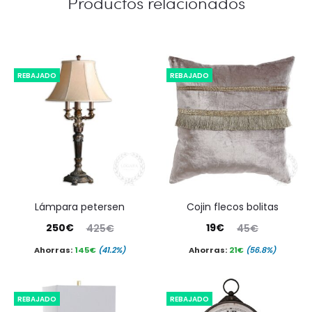
Productos relacionados
REBAJADO
REBAJADO
lámpara petersen
cojin flecos bolitas
El
El
El
El
250
€
19
€
425
€
45
€
precio
precio
precio
precio
Ahorras:
145
€
(41.2%)
Ahorras:
21
€
(56.8%)
actual
original
actual
original
es:
era:
es:
era:
REBAJADO
REBAJADO
250€.
425€.
19€.
45€.