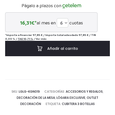
Págalo a plazos con
95€.
250€.
16,31
€*
al mes en
cuotas
*Importe a financiar
97,85 €
/
Importe total adeudado
97,85 €
/
TIN
0,00 %
/
TAE
10,71 %
/
Ver más
Añadir al carrito
SKU:
LGLG-KGN019
CATEGORÍAS:
ACCESORIOS Y REGALOS
,
DECORACIÓN DE LA MESA
,
LÓGARA EXCLUSIVE
,
OUTLET
DECORACIÓN
ETIQUETA:
CUBITERA 3 BOTELLAS