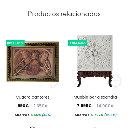
Productos relacionados
REBAJADO
REBAJADO
cuadro cantores
mueble bar alexandra
El
El
El
El
990
€
7.995
€
1.650
€
14.900
€
precio
precio
precio
precio
Ahorras:
545
€
(40%)
Ahorras:
5.707
€
(46.3%)
actual
original
actual
original