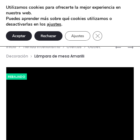
Utilizamos cookies para ofrecerte la mejor experiencia en
nuestra web.
Puedes aprender más sobre qué cookies utilizamos o
desactivarlas en los
ajustes
.
Cerrar el banner de 
Aceptar
Rechazar
Ajustes
Nave
CABALLO
GLOBO
Inicio
Tienda interiorismo
Ofertas
Outlet
DE
TERRÁQU
del
Decoración
Lámpara de mesa Amarilli
FIDIAS
DE
prod
GRIFFION
Reproductor
REBAJADO
de
vídeo