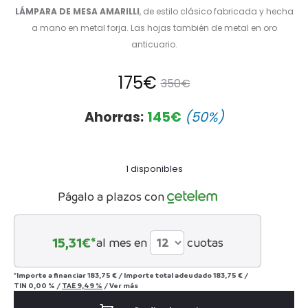
LÁMPARA DE MESA AMARILLI
, de estilo clásico fabricada y hecha
a mano en metal forja. Las hojas también de metal en oro
anticuario.
El
El
175
€
350
€
precio
precio
Ahorras:
145
€
(50%)
actual
original
1 disponibles
es:
era:
Págalo a plazos con
175€.
350€.
15,31
€*
al mes en
cuotas
*Importe a financiar
183,75 €
/
Importe total adeudado
183,75 €
/
TIN
0,00 %
/
TAE
9,49 %
/
Ver más