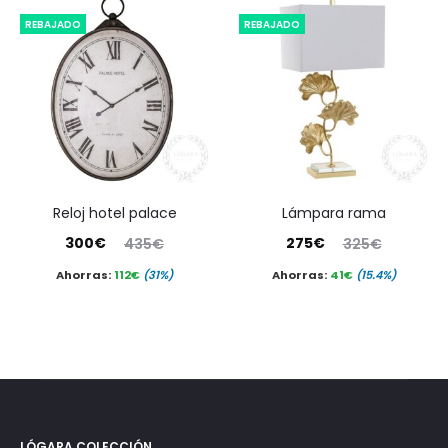
es:
era:
es:
era:
REBAJADO
REBAJADO
990€.
1.650€.
7.995€.
14.900€.
reloj hotel palace
lámpara rama
El
El
El
El
300
€
275
€
435
€
325
€
precio
precio
precio
precio
Ahorras:
112
€
(31%)
Ahorras:
41
€
(15.4%)
actual
original
actual
original
es:
era:
es:
era:
300€.
435€.
275€.
325€.
LÓGARA COLECCIÓN