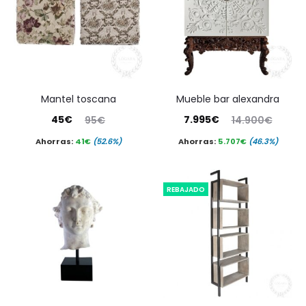
mantel toscana
mueble bar alexandra
El
El
El
El
45
€
7.995
€
95
€
14.900
€
precio
precio
precio
precio
Ahorras:
41
€
(52.6%)
Ahorras:
5.707
€
(46.3%)
actual
original
actual
original
es:
era:
es:
era:
REBAJADO
45€.
95€.
7.995€.
14.900€.