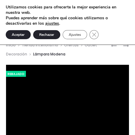
Utilizamos cookies para ofrecerte la mejor experiencia en
nuestra web.
Puedes aprender más sobre qué cookies utilizamos o
desactivarlas en los
ajustes
.
Cerrar el banner de 
Aceptar
Rechazar
Ajustes
Nave
LIBRERÍA
MANTEL
Inicio
Tienda interiorismo
Ofertas
Outlet
SPOT
TOSCAN
del
Decoración
Lámpara Modena
1
prod
Reproductor
REBAJADO
de
vídeo