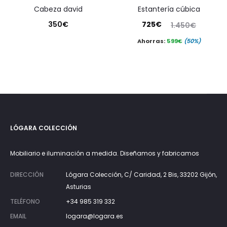
cabeza david
estantería cúbica
El
El
350
€
725
€
1.450
€
precio
precio
Ahorras:
599
€
(50%)
actual
original
es:
era:
725€.
1.450€.
LÓGARA COLECCIÓN
Mobiliario e iluminación a medida. Diseñamos y fabricamos
DIRECCIÓN
Lógara Colección, C/ Caridad, 2 Bis, 33202 Gijón,
Asturias
TELÉFONO
+34 985 319 332
EMAIL
logara@logara.es