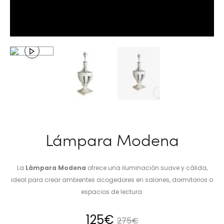
Lámpara Modena
La
Lámpara Modena
ofrece una iluminación suave y cálida,
ideal para crear ambientes acogedores en salones, dormitorios o
espacios de lectura.
El
El
125
€
275
€