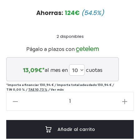
precio
precio
Ahorras:
124
€
(54.5%)
actual
original
2 disponibles
es:
era:
Págalo a plazos con
125€.
275€.
13,09
€*
al mes en
cuotas
*Importe a financiar
130,94 €
/
Importe total adeudado
130,94 €
/
TIN
0,00 %
/
TAE
10,73 %
/
Ver más
Lámpara
Modena
cantidad
Añadir al carrito