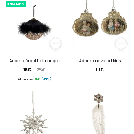
REBAJADO
adorno árbol bola negra
adorno navidad kids
El
El
15
€
10
€
25
€
precio
precio
Ahorras:
8
€
(40%)
actual
original
es:
era:
15€.
25€.