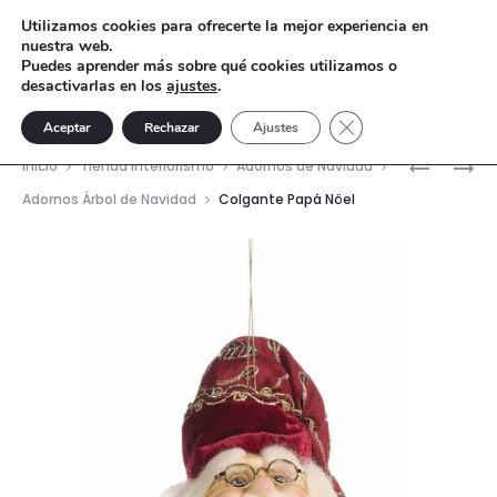
Utilizamos cookies para ofrecerte la mejor experiencia en
nuestra web.
Puedes aprender más sobre qué cookies utilizamos o
desactivarlas en los
ajustes
.
Cerrar el banner de 
Aceptar
Rechazar
Ajustes
Nave
COLGAN
COLGAN
Inicio
Tienda interiorismo
Adornos de Navidad
BÜHO
CAMPANI
del
Adornos Árbol de Navidad
Colgante Papá Nöel
LIBRO
1
prod