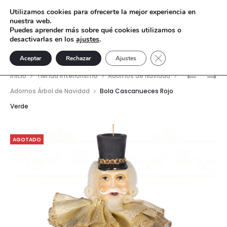
Utilizamos cookies para ofrecerte la mejor experiencia en
nuestra web.
Puedes aprender más sobre qué cookies utilizamos o
desactivarlas en los
ajustes
.
Cerrar el banner de 
Aceptar
Rechazar
Ajustes
Nave
BOLA
BOLA
Inicio
Tienda interiorismo
Adornos de Navidad
PAPÁ
DE
del
Adornos Árbol de Navidad
Bola Cascanueces Rojo
NOEL
CRISTAL
Verde
prod
CASCAN
CIERVOS
AGOTADO